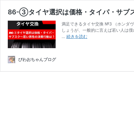
86-③タイヤ選択は価格・タイパ・サブ
満足できるタイヤ交換 №3 （ホンダ
しょうが、一般的に言えば若い人は僕
86-
…
続きを読む
③
タ
イ
びわおちゃんブログ
ヤ
選
択
は
価
格・
タ
イ
パ・
サ
ブ
ス