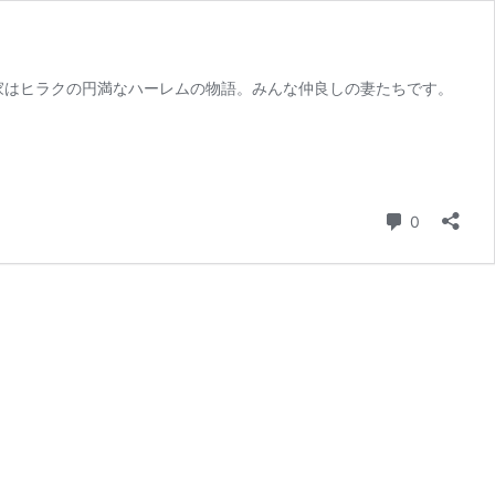
家はヒラクの円満なハーレムの物語。みんな仲良しの妻たちです。
コメント
0