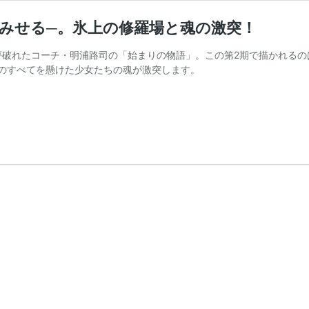
みせる─。氷上の修羅場と魂の激突！
夢破れたコーチ・明浦路司の「始まりの物語」。この第2期で描かれる
のすべてを懸けた少女たちの魂が激突します。