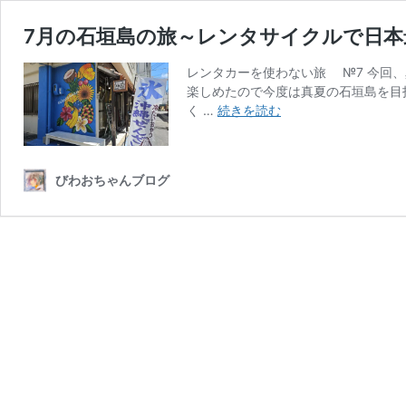
7月の石垣島の旅～レンタサイクルで日
レンタカーを使わない旅 №7 今回
楽しめたので今度は真夏の石垣島を目
7
く …
続きを読む
月
の
石
びわおちゃんブログ
垣
島
の
旅
～
レ
ン
タ
サ
イ
ク
ル