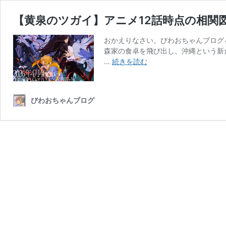
【黄泉のツガイ】アニメ12話時点の相関
おかえりなさい。びわおちゃんブログ＆
森家の食卓を飛び出し、沖縄という新
【黄
…
続きを読む
泉
の
ツ
びわおちゃんブログ
ガ
イ】
ア
ニ
メ
12
話
時
点
の
相
関