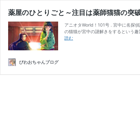
薬屋のひとりごと～注目は薬師猫猫の突
アニオタWorld！101号 . 宮中に
の猫猫が宮中の謎解きをするという趣
薬
読む
屋
の
ひ
びわおちゃんブログ
と
り
ご
と
～
注
目
は
薬
師
猫
猫