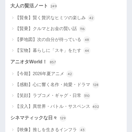
大人の賢活ノート
249
【賢食】賢く贅沢なヒミツの楽しみ
42
【賢乗】クルマとお金の賢い話
116
【夢地図】次の自分が待っている
48
【宝物】暮らしに「スキ」をたす
44
アニオタWorld！
857
【今期】2026年夏アニメ
42
【感動】心に響く名作・純愛・ドラマ
128
【笑顔】ラブコメ・ギャグ・日常
310
【没入】異世界・バトル・サスペンス
402
シネマティックな日々
129
【映像】推しを生きるインフラ
43