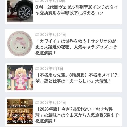
2026年6月12日
①/4 2代目ヴェゼル前期型18インチのタイ
ヤ交換費用を半額以下に抑えるコツ
2026年6月24日
「カワイイ」は世界を救う！サンリオの歴
史と大躍進の秘密、人気キャラグッズまで
徹底解説！
2026年1月3日
【不器用な先輩。8話感想】不器用メイド先
輩、恋と仕事は「えーらしい」大混乱！
2026年6月24日
【2026年版】今さら聞けない「おせち料
理」の意味とは？由来から人気通販5選まで
徹底解説！