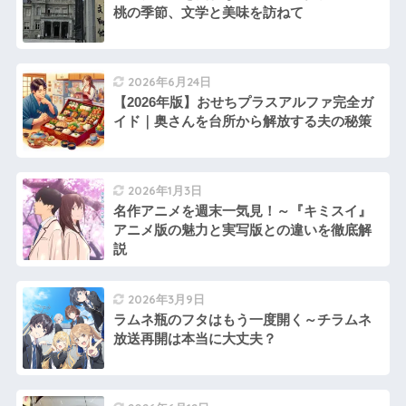
桃の季節、文学と美味を訪ねて
2026年6月24日
【2026年版】おせちプラスアルファ完全ガ
イド｜奥さんを台所から解放する夫の秘策
2026年1月3日
名作アニメを週末一気見！～『キミスイ』
アニメ版の魅力と実写版との違いを徹底解
説
2026年3月9日
ラムネ瓶のフタはもう一度開く～チラムネ
放送再開は本当に大丈夫？