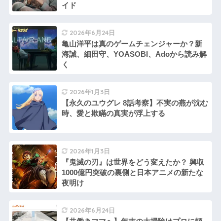
イド
2026年6月24日
亀山洋平は真のゲームチェンジャーか？新
海誠、細田守、YOASOBI、Adoから読み解
く
2026年1月3日
【永久のユウグレ 8話考察】不実の燕が沈む
時、愛と欺瞞の真実が浮上する
2026年1月3日
『鬼滅の刃』は世界をどう変えたか？ 興収
1000億円突破の裏側と日本アニメの新たな
夜明け
2026年6月24日