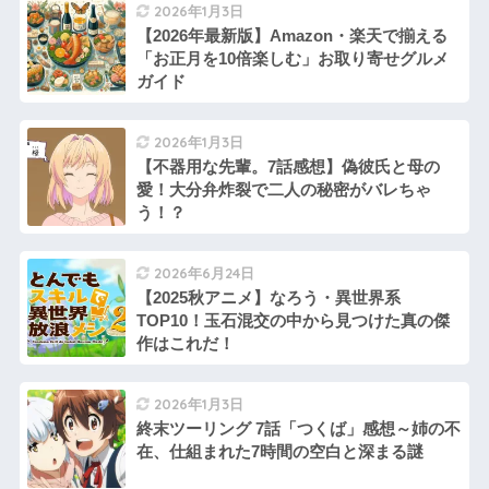
2026年1月3日
【2026年最新版】Amazon・楽天で揃える
「お正月を10倍楽しむ」お取り寄せグルメ
ガイド
2026年1月3日
【不器用な先輩。7話感想】偽彼氏と母の
愛！大分弁炸裂で二人の秘密がバレちゃ
う！？
2026年6月24日
【2025秋アニメ】なろう・異世界系
TOP10！玉石混交の中から見つけた真の傑
作はこれだ！
2026年1月3日
終末ツーリング 7話「つくば」感想～姉の不
在、仕組まれた7時間の空白と深まる謎