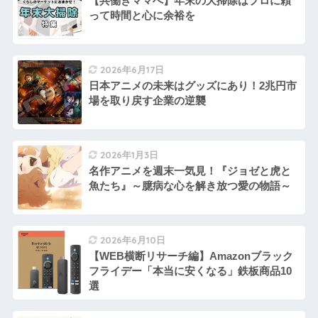
【共働きママへ】年末の大掃除はプロに頼
って時間と心に余裕を
2026年6月17日
日本アニメの未来はグッズにあり！2兆円市
場を取り戻す企業の逆襲
2026年1月3日
名作アニメを週末一気見！『ジョゼと虎と
魚たち』～臆病な心を解き放つ愛の物語～
2026年6月10日
【WEB横断リサーチ編】Amazonブラック
フライデー「本当に安くなる」鉄板商品10
選