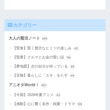
カテゴリー
大人の賢活ノート
249
【賢食】賢く贅沢なヒミツの楽しみ
42
【賢乗】クルマとお金の賢い話
116
【夢地図】次の自分が待っている
48
【宝物】暮らしに「スキ」をたす
44
アニオタWorld！
857
【今期】2026年夏アニメ
42
【感動】心に響く名作・純愛・ドラマ
128