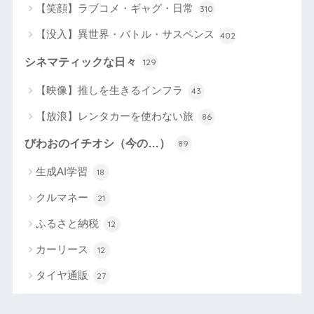
【笑顔】ラブコメ・ギャグ・日常
310
【没入】異世界・バトル・サスペンス
402
シネマティックな日々
129
【映像】推しを生きるインフラ
43
【放浪】レンタカーを使わない旅
86
びわおのイチオシ（今の…）
89
生成AI学習
18
クルマネー
21
ふるさと納税
12
カーリース
12
タイヤ通販
27