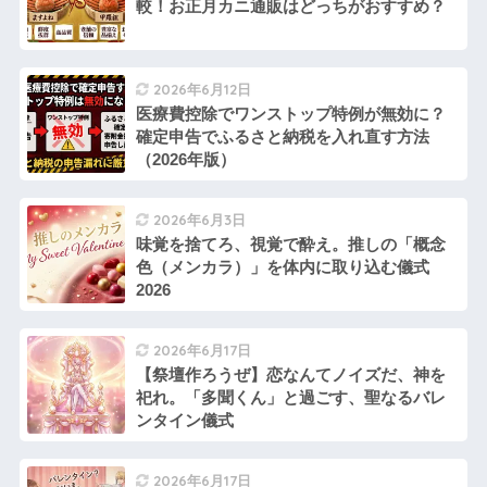
較！お正月カニ通販はどっちがおすすめ？
2026年6月12日
医療費控除でワンストップ特例が無効に？
確定申告でふるさと納税を入れ直す方法
（2026年版）
2026年6月3日
味覚を捨てろ、視覚で酔え。推しの「概念
色（メンカラ）」を体内に取り込む儀式
2026
2026年6月17日
【祭壇作ろうぜ】恋なんてノイズだ、神を
祀れ。「多聞くん」と過ごす、聖なるバレ
ンタイン儀式
2026年6月17日