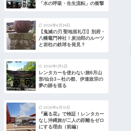
「水の呼吸・生生流転」の衝撃​
2026年6月24日
【鬼滅の刃 聖地巡礼①】別府・
八幡竈門神社！炭治郎のルーツ
と岩柱の鉄球を発見？
2026年1月6日
レンタカーを使わない旅6月山
形/仙台3～杜の都、伊達政宗の
夢の跡を巡る
2026年6月10日
『薫る花』で検証！レンタカー
なし沖縄旅が二人の距離をゼロ
にする理由（前編）