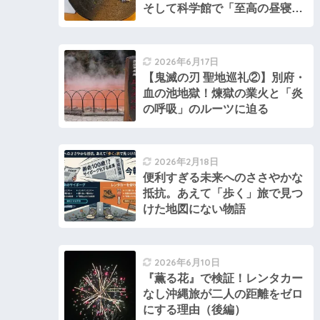
そして科学館で「至高の昼寝」
を
2026年6月17日
【鬼滅の刃 聖地巡礼②】別府・
血の池地獄！煉獄の業火と「炎
の呼吸」のルーツに迫る
2026年2月18日
便利すぎる未来へのささやかな
抵抗。あえて「歩く」旅で見つ
けた地図にない物語
2026年6月10日
『薫る花』で検証！レンタカー
なし沖縄旅が二人の距離をゼロ
にする理由（後編）