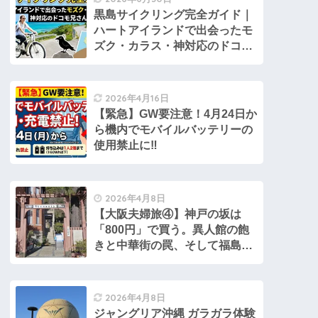
黒島サイクリング完全ガイド｜
ハートアイランドで出会ったモ
ズク・カラス・神対応のドコモ
兄さん
2026年4月16日
【緊急】GW要注意！4月24日か
ら機内でモバイルバッテリーの
使用禁止に‼
2026年4月8日
【大阪夫婦旅④】神戸の坂は
「800円」で買う。異人館の飽
きと中華街の罠、そして福島の
夜
2026年4月8日
ジャングリア沖縄 ガラガラ体験