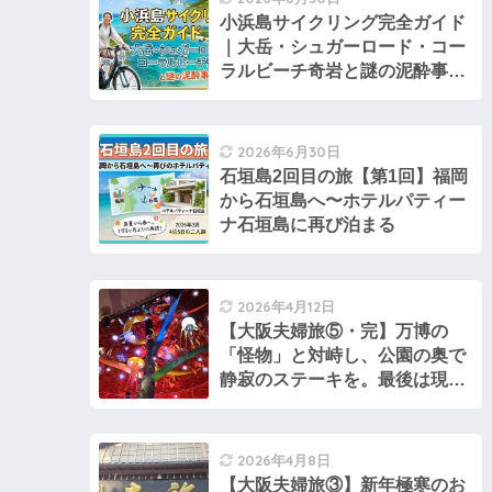
小浜島サイクリング完全ガイド
｜大岳・シュガーロード・コー
ラルビーチ奇岩と謎の泥酔事件
まで
2026年6月30日
石垣島2回目の旅【第1回】福岡
から石垣島へ〜ホテルパティー
ナ石垣島に再び泊まる
2026年4月12日
【大阪夫婦旅⑤・完】万博の
「怪物」と対峙し、公園の奥で
静寂のステーキを。最後は現代
の熱気で締める旅
2026年4月8日
【大阪夫婦旅③】新年極寒のお