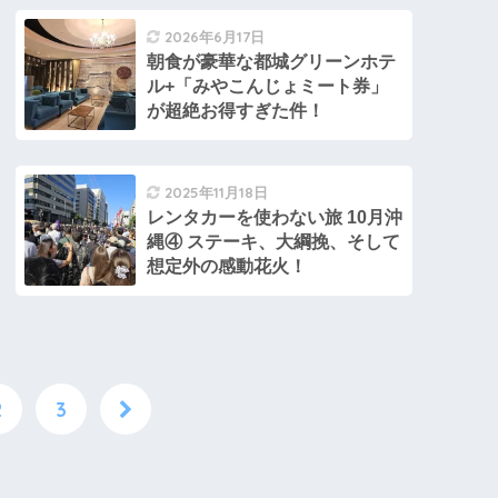
2026年6月17日
朝食が豪華な都城グリーンホテ
ル+「みやこんじょミート券」
が超絶お得すぎた件！
2025年11月18日
レンタカーを使わない旅 10月沖
縄④ ステーキ、大綱挽、そして
想定外の感動花火！
2
3