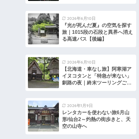
2026年6月10日
『光が死んだ夏』の空気を探す
旅｜1015段の石段と異界へ消え
る高速バス【後編】
2026年6月10日
【北海道・車なし旅】阿寒湖ア
イヌコタンと「特急が来ない」
釧路の夜｜終末ツーリングごっ
こ2
2026年1月9日
レンタカーを使わない旅6月山
形/仙台2～灼熱の街歩きと、天
空の山寺へ