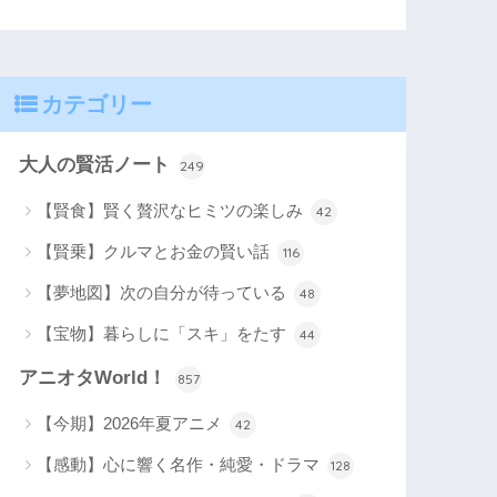
カテゴリー
大人の賢活ノート
249
【賢食】賢く贅沢なヒミツの楽しみ
42
【賢乗】クルマとお金の賢い話
116
【夢地図】次の自分が待っている
48
【宝物】暮らしに「スキ」をたす
44
アニオタWorld！
857
【今期】2026年夏アニメ
42
【感動】心に響く名作・純愛・ドラマ
128