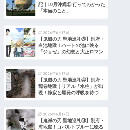
記｜10月沖縄⑤ 行ってわかった
「本当のこと」
2026年6月17日
【鬼滅の刃 聖地巡礼⑤】別府・
白池地獄！ハートの池に映る
「ジョゼ」の幻想と大正ロマン
2026年6月17日
【鬼滅の刃 聖地巡礼④】別府・
龍巻地獄｜リアル「水柱」が出
現！静寂と爆発の呼吸を待つ時
間​
2026年6月17日
​【鬼滅の刃 聖地巡礼③】別府・
海地獄！コバルトブルーに唸る