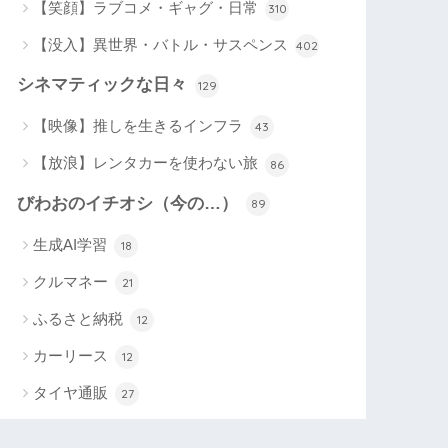
【笑顔】ラブコメ・ギャグ・日常
310
【没入】異世界・バトル・サスペンス
402
シネマティックな日々
129
【映像】推しを生きるインフラ
43
【放浪】レンタカーを使わない旅
86
びわおのイチオシ（今の…）
89
生成AI学習
18
クルマネー
21
ふるさと納税
12
カーリース
12
タイヤ通販
27