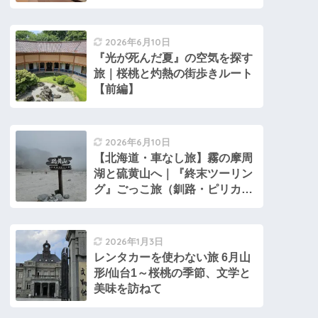
2026年6月10日
『光が死んだ夏』の空気を探す
旅｜桜桃と灼熱の街歩きルート
【前編】
2026年6月10日
【北海道・車なし旅】霧の摩周
湖と硫黄山へ｜『終末ツーリン
グ』ごっこ旅（釧路・ピリカ
号）
2026年1月3日
レンタカーを使わない旅 6月山
形/仙台1～桜桃の季節、文学と
美味を訪ねて