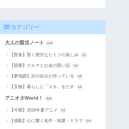
カテゴリー
大人の賢活ノート
249
【賢食】賢く贅沢なヒミツの楽しみ
42
【賢乗】クルマとお金の賢い話
116
【夢地図】次の自分が待っている
48
【宝物】暮らしに「スキ」をたす
44
アニオタWorld！
858
【今期】2026年夏アニメ
43
【感動】心に響く名作・純愛・ドラマ
129