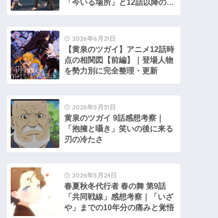
「今いる場所」と12話以降の選
択
2026年6月21日
【黄泉のツガイ】アニメ12話時
点の相関図【前編】｜登場人物
を勢力別に完全整理・更新
2026年5月31日
黄泉のツガイ 9話感想考察｜
「抱擁と囁き」笑いの後に来る
刃の冷たさ
2026年5月24日
春夏秋冬代行者 春の舞 第9話
「共同戦線」感想考察｜「いざ
や」までの10年分の痛みと覚悟