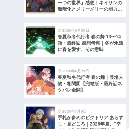
一つの世界」感想｜ネイサンの
魔獣化とメリーメリーの能力を
考察
2026年6月30日
春夏秋冬代行者 春の舞 13〜14
話・最終回 感想考察｜冬が永遠
に春を愛す、その意味
2026年6月29日
春夏秋冬代行者 春の舞｜登場人
物・相関図【完結版・最終話ネ
タバレ全開】
2026年7月8日
手札が多めのビクトリア あらす
じ・見どころ｜2026年夏、”幸