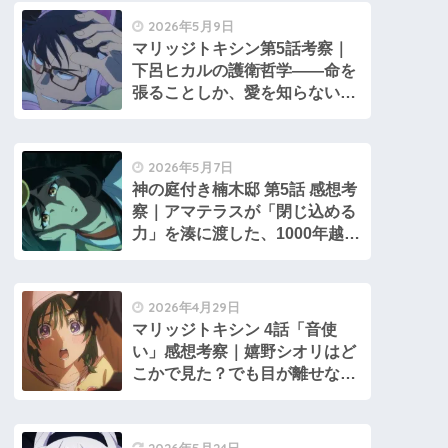
2026年5月9日
マリッジトキシン第5話考察｜
下呂ヒカルの護衛哲学――命を
張ることしか、愛を知らない男
の話
2026年5月7日
神の庭付き楠木邸 第5話 感想考
察｜アマテラスが「閉じ込める
力」を湊に渡した、1000年越し
の理由
2026年4月29日
マリッジトキシン 4話「音使
い」感想考察｜嬉野シオリはど
こかで見た？でも目が離せない
理由
2026年5月24日