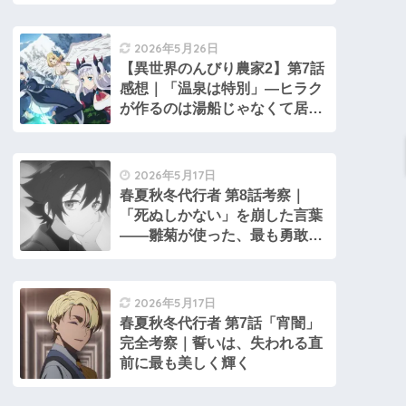
2026年5月26日
【異世界のんびり農家2】第7話
感想｜「温泉は特別」―ヒラク
が作るのは湯船じゃなくて居場
所だった
2026年5月17日
春夏秋冬代行者 第8話考察｜
「死ぬしかない」を崩した言葉
――雛菊が使った、最も勇敢な
武器
2026年5月17日
春夏秋冬代行者 第7話「宵闇」
完全考察｜誓いは、失われる直
前に最も美しく輝く