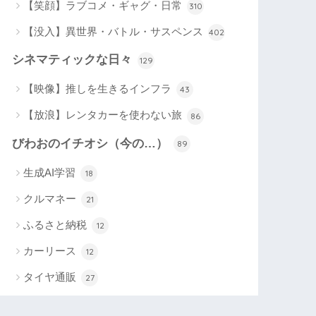
【笑顔】ラブコメ・ギャグ・日常
310
【没入】異世界・バトル・サスペンス
402
シネマティックな日々
129
【映像】推しを生きるインフラ
43
【放浪】レンタカーを使わない旅
86
びわおのイチオシ（今の…）
89
生成AI学習
18
クルマネー
21
ふるさと納税
12
カーリース
12
タイヤ通販
27