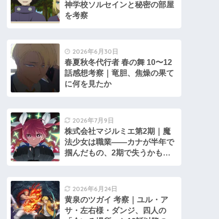
神学校ソルセインと秘密の部屋
を考察
2026年6月30日
春夏秋冬代行者 春の舞 10〜12
話感想考察｜竜胆、焦燥の果て
に何を見たか
2026年7月9日
株式会社マジルミエ第2期｜魔
法少女は職業――カナが半年で
掴んだもの、2期で失うかもし
れないもの
2026年6月24日
黄泉のツガイ 考察｜ユル・ア
サ・左右様・ダンジ、四人の