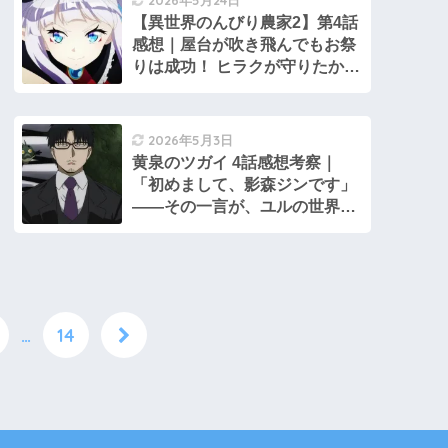
【異世界のんびり農家2】第4話
感想｜屋台が吹き飛んでもお祭
りは成功！ ヒラクが守りたかっ
たもの
2026年5月3日
黄泉のツガイ 4話感想考察｜
「初めまして、影森ジンです」
――その一言が、ユルの世界を
静かに割った
…
14