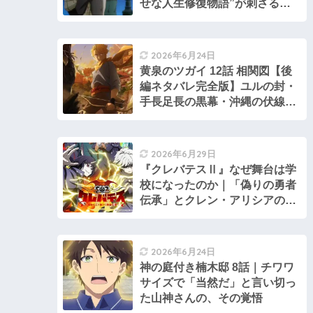
せな人生修復物語”が刺さる理
由
2026年6月24日
黄泉のツガイ 12話 相関図【後
編ネタバレ完全版】ユルの封・
手長足長の黒幕・沖縄の伏線ま
で全考察
2026年6月29日
『クレバテスⅡ』なぜ舞台は学
校になったのか｜「偽りの勇者
伝承」とクレン・アリシアの2
期を考察する
2026年6月24日
神の庭付き楠木邸 8話｜チワワ
サイズで「当然だ」と言い切っ
た山神さんの、その覚悟