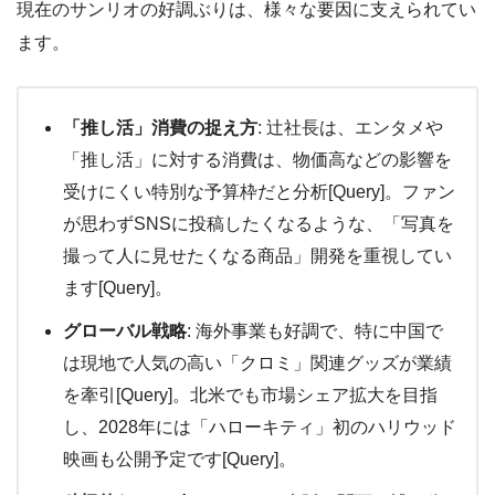
現在のサンリオの好調ぶりは、様々な要因に支えられてい
ます。
「推し活」消費の捉え方
: 辻社長は、エンタメや
「推し活」に対する消費は、物価高などの影響を
受けにくい特別な予算枠だと分析[Query]。ファン
が思わずSNSに投稿したくなるような、「写真を
撮って人に見せたくなる商品」開発を重視してい
ます[Query]。
グローバル戦略
: 海外事業も好調で、特に中国で
は現地で人気の高い「クロミ」関連グッズが業績
を牽引[Query]。北米でも市場シェア拡大を目指
し、2028年には「ハローキティ」初のハリウッド
映画も公開予定です[Query]。