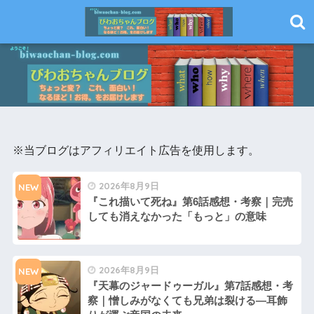
※当ブログはアフィリエイト広告を使用します。
2026年8月9日
NEW
『これ描いて死ね』第6話感想・考察｜完売
しても消えなかった「もっと」の意味
2026年8月9日
NEW
『天幕のジャードゥーガル』第7話感想・考
察｜憎しみがなくても兄弟は裂ける―耳飾