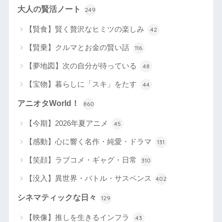
大人の賢活ノート
249
【賢食】賢く贅沢なヒミツの楽しみ
42
【賢乗】クルマとお金の賢い話
116
【夢地図】次の自分が待っている
48
【宝物】暮らしに「スキ」をたす
44
アニオタWorld！
860
【今期】2026年夏アニメ
45
【感動】心に響く名作・純愛・ドラマ
131
【笑顔】ラブコメ・ギャグ・日常
310
【没入】異世界・バトル・サスペンス
402
シネマティックな日々
129
【映像】推しを生きるインフラ
43