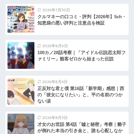
2026年7月30日
クルマネーの口コミ・評判【2026年】5ch・
知恵袋の悪い評判と注意点を検証
2026年8月6日
100カノ28話考察｜「アイドル伝説恋太郎フ
ァミリー」観客ゼロから始まった伝説
2026年8月4日
正反対な君と僕 第16話「新学期」感想｜西
の「彼女になりたい」と、平の名前のつか
ない涙
2026年8月3日
才女のお世話 第4話「嘘と秘密」考察｜雛子
が倒れた本当の引き金と、誰も心配しなか