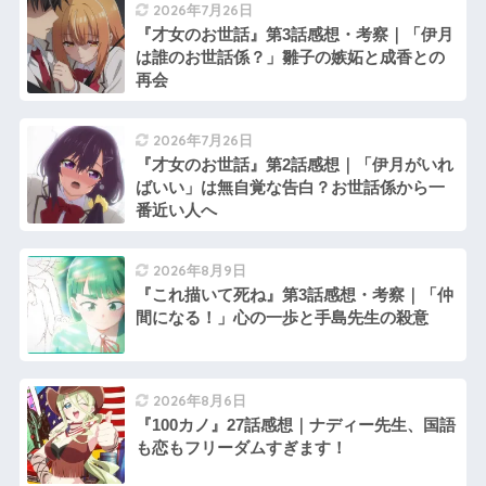
2026年7月26日
『才女のお世話』第3話感想・考察｜「伊月
は誰のお世話係？」雛子の嫉妬と成香との
再会
2026年7月26日
『才女のお世話』第2話感想｜「伊月がいれ
ばいい」は無自覚な告白？お世話係から一
番近い人へ
2026年8月9日
『これ描いて死ね』第3話感想・考察｜「仲
間になる！」心の一歩と手島先生の殺意
2026年8月6日
『100カノ』27話感想｜ナディー先生、国語
も恋もフリーダムすぎます！