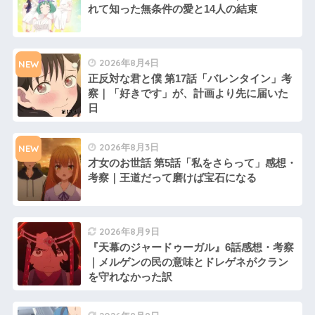
れて知った無条件の愛と14人の結束
2026年8月4日
NEW
正反対な君と僕 第17話「バレンタイン」考
察｜「好きです」が、計画より先に届いた
日
2026年8月3日
NEW
才女のお世話 第5話「私をさらって」感想・
考察｜王道だって磨けば宝石になる
2026年8月9日
『天幕のジャードゥーガル』6話感想・考察
｜メルゲンの民の意味とドレゲネがクラン
を守れなかった訳