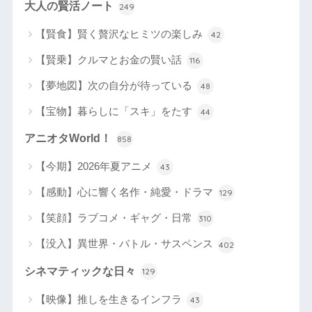
大人の賢活ノート
249
【賢食】賢く贅沢なヒミツの楽しみ
42
【賢乗】クルマとお金の賢い話
116
【夢地図】次の自分が待っている
48
【宝物】暮らしに「スキ」をたす
44
アニオタWorld！
858
【今期】2026年夏アニメ
43
【感動】心に響く名作・純愛・ドラマ
129
【笑顔】ラブコメ・ギャグ・日常
310
【没入】異世界・バトル・サスペンス
402
シネマティックな日々
129
【映像】推しを生きるインフラ
43