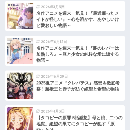
2026年1月3日
名作アニメを週末一気見！『最近雇ったメ
イドが怪しい』～心を溶かす、あやしいけ
ど愛おしい物語～
2026年6月12日
名作アニメを週末一気見！『豚のレバーは
加熱しろ』～豚と少女の純粋な愛に涙する
物語～
2026年6月29日
2025夏アニメ『クレバテス』感想＆徹底考
察！魔獣王と赤子が紡ぐ絶望と希望の物語
2026年1月3日
【タコピーの原罪 5話感想】母と娘、二つの
地獄。絶望の果てにタコピーが犯す「原
罪」とは