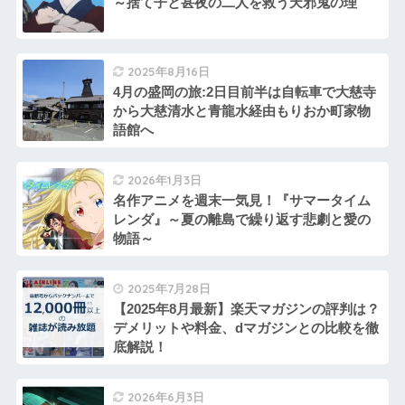
～捨て子と甚夜の二人を救う天邪鬼の理
2025年8月16日
4月の盛岡の旅:2日目前半は自転車で大慈寺
から大慈清水と青龍水経由もりおか町家物
語館へ
2026年1月3日
名作アニメを週末一気見！『サマータイム
レンダ』～夏の離島で繰り返す悲劇と愛の
物語～
2025年7月28日
【2025年8月最新】楽天マガジンの評判は？
デメリットや料金、dマガジンとの比較を徹
底解説！
2026年6月3日