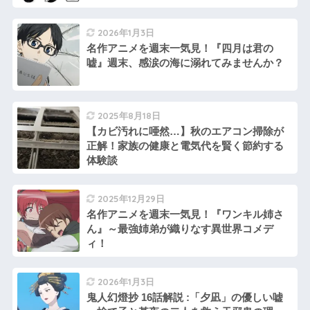
2026年1月3日
名作アニメを週末一気見！『四月は君の
嘘』週末、感涙の海に溺れてみませんか？
2025年8月18日
【カビ汚れに唖然…】秋のエアコン掃除が
正解！家族の健康と電気代を賢く節約する
体験談
2025年12月29日
名作アニメを週末一気見！『ワンキル姉さ
ん』～最強姉弟が織りなす異世界コメデ
ィ！
2026年1月3日
鬼人幻燈抄 16話解説 :「夕凪」の優しい嘘