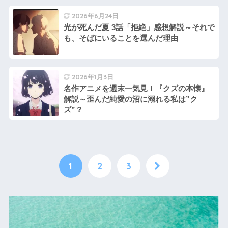
2026年6月24日
光が死んだ夏 3話「拒絶」感想解説～それで
も、そばにいることを選んだ理由
2026年1月3日
名作アニメを週末一気見！『クズの本懐』
解説～歪んだ純愛の沼に溺れる私は”ク
ズ”？
1
2
3