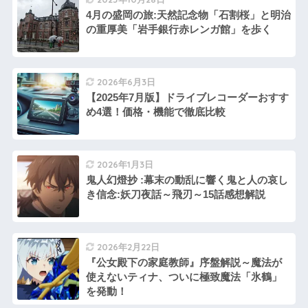
4月の盛岡の旅:天然記念物「石割桜」と明治
の重厚美「岩手銀行赤レンガ館」を歩く
2026年6月3日
【2025年7月版】ドライブレコーダーおすす
め4選！価格・機能で徹底比較
2026年1月3日
鬼人幻燈抄 :幕末の動乱に響く鬼と人の哀し
き信念:妖刀夜話～飛刃～15話感想解説
2026年2月22日
『公女殿下の家庭教師』序盤解説～魔法が
使えないティナ、ついに極致魔法「氷鶴」
を発動！