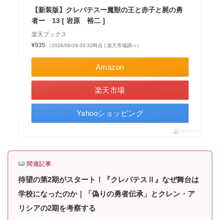
【新装版】クレバテスー魔獣の王と赤子と屍の勇
者ー 13 [ 岩原 裕二 ]
楽天ブックス
¥935
（2026/06/29 03:32時点 | 楽天市場調べ）
Amazon
楽天市場
Yahooショッピング
ポチップ
関連記事
待望の第2期がスタート！『クレバテスⅡ』なぜ舞台は
学校になったのか｜「偽りの勇者伝承」とクレン・ア
リシアの2期を考察する