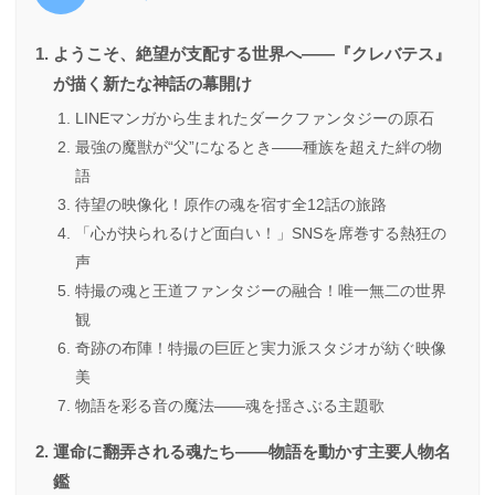
ようこそ、絶望が支配する世界へ——『クレバテス』
が描く新たな神話の幕開け
LINEマンガから生まれたダークファンタジーの原石
最強の魔獣が“父”になるとき——種族を超えた絆の物
語
待望の映像化！原作の魂を宿す全12話の旅路
「心が抉られるけど面白い！」SNSを席巻する熱狂の
声
特撮の魂と王道ファンタジーの融合！唯一無二の世界
観
奇跡の布陣！特撮の巨匠と実力派スタジオが紡ぐ映像
美
物語を彩る音の魔法——魂を揺さぶる主題歌
運命に翻弄される魂たち——物語を動かす主要人物名
鑑