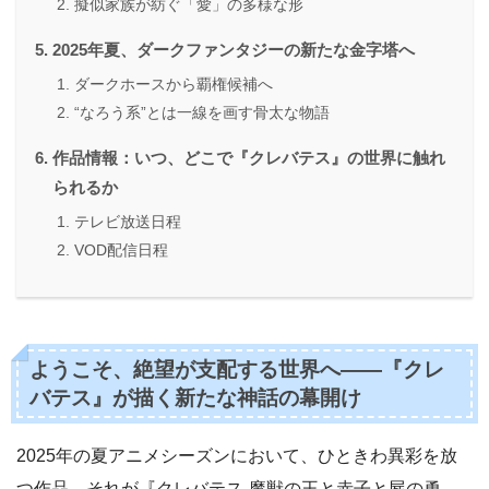
擬似家族が紡ぐ「愛」の多様な形
2025年夏、ダークファンタジーの新たな金字塔へ
ダークホースから覇権候補へ
“なろう系”とは一線を画す骨太な物語
作品情報：いつ、どこで『クレバテス』の世界に触れ
られるか
テレビ放送日程
VOD配信日程
ようこそ、絶望が支配する世界へ——『クレ
バテス』が描く新たな神話の幕開け
2025年の夏アニメシーズンにおいて、ひときわ異彩を放
つ作品、それが『クレバテス-魔獣の王と赤子と屍の勇