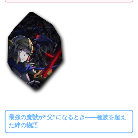
最強の魔獣が“父”になるとき——種族を超え
た絆の物語