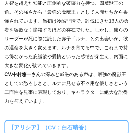
人智を超えた知能と圧倒的な破壊力を持つ、四魔獣王の一
角。その強さから「最強の魔獣王」として人間たちから畏
怖されています。当初は冷酷非情で、討伐にきた13人の勇
者を容赦なく惨殺するほどの存在でした。しかし、彼らの
リーダーが死に際に託した赤子「ルナ」との出会いが、彼
の運命を大きく変えます。ルナを育てる中で、これまで持
ち得なかった庇護欲や愛情といった感情が芽生え、内面に
大きな変化が訪れていきます。
CV.中村悠一さん
の深みと威厳のある声は、最強の魔獣王
としての恐ろしさと、ルナに見せる不器用な優しさという
二面性を見事に表現しており、キャラクターに絶大な説得
力を与えています。
【アリシア】（CV：白石晴香）