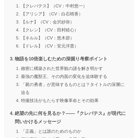
【クレバテス】（CV：中村悠一）
【アリシア】（CV：白石晴香）
【ルナ】（CV：会沢紗弥）
【クレン】（CV：田村睦心）
【ネルル】（CV：悠木碧）
【ドレル】（CV：安元洋貴）
物語を10倍楽しむための深掘り考察ポイント
緻密に構築された世界観の謎を解き明かす
最強の魔獣王、その内面の変化を追体験する
「屍の勇者」が意味するものとは？タイトルの深層に
迫る
特撮技法がもたらす映像革命とその効果
絶望の先に何を見るか？——『クレバテス』が現代に
問いかけるメッセージ
「正義」とは誰のためのものか