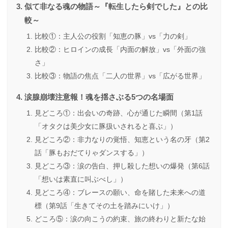
似て非なる魂の物語～『転生したら剣でした』との比
較～
比較①：主人公の役割「知恵の豚」vs「力の剣」
比較②：ヒロインの成長「内面の解放」vs「外面の強
さ」
比較③：物語の焦点「二人の世界」vs「広がる世界」
涙腺崩壊注意報！魂を揺さぶる5つの名場面
見どころ①：出会いの奇跡、心が通じた瞬間（第1話
「オタクは美少女に豚扱いされると喜ぶ」）
見どころ②：非力なりの覚悟、知恵という名の牙（第2
話「豚もおだてりゃダンスする」）
見どころ③：涙の告白、押し殺した想いの爆発（第6話
「想いは素直に叫ぶべし」）
見どころ④：ブレースの願い、命を賭した未来への道
標（第9話「生きてその土を踏みにいけ」）
どころ⑤：涙の向こうの約束、旅の終わりと新たな始