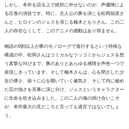
しかし、本作を語る上で絶対に外せないのが、声優陣によ
る圧巻の演技です。特に、主人公の豚を演じる松岡禎丞さ
んと、ヒロインのジェスを演じる楠木ともりさん。この二
人の存在なくして、このアニメの感動はあり得ません。
物語の9割以上が豚のモノローグで進行するという特殊な
構成の中、松岡さんはコミカルなツッコミからジェスを想
う真摯な叫びまで、豚のありとあらゆる感情を声色一つで
表現しきっています。そして楠木さんは、心を閉ざした少
女の儚さ、徐々に心を開いていく健気さ、そして内に秘め
た芯の強さを見事に演じ分け、ジェスというキャラクター
に生命を吹き込みました。この二人の魂の掛け合いこそ
が、本作最大の見どころと言っても過言ではないでしょ
う。