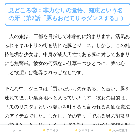
見どころ②：非力なりの覚悟、知恵という名
の牙（第2話「豚もおだてりゃダンスする」）
二人の旅は、王都を目指して本格的に始まります。活気あ
ふれるキルトリの街を訪れた豚とジェス。しかし、この純
粋無垢な少女は、中身が成人男性である豚に対してあまり
にも無警戒。彼女の何気ない仕草一つひとつに、豚の心
（と欲望）は翻弄されっぱなしです。
そんな中、ジェスは「買いたいものがある」と言い、豚を
連れて怪しい裏路地へと入っていきます。彼女の目的は、
「黒のリスタ」という願いを叶えると言われる高価な魔法
のアイテムでした。しかし、その売り手である男の胡散臭
い態度と、あまりにもうますぎる話に、豚の心は警鐘を鳴
ホーム
アニオタ
シネマ日々
大人の賢活
らします。