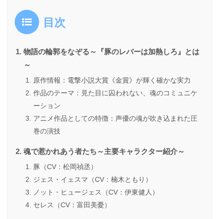
目次
物語の輪郭をなぞる～『豚のレバーは加熱しろ』とは
～
原作情報：電撃小説大賞《金賞》が輝く確かな実力
作品のテーマ：見た目に囚われない、魂のコミュニケ
ーション
アニメ作品としての特徴：声優の魂が吹き込まれた圧
巻の演技
魂で惹かれあう者たち～主要キャラクター紹介～
豚（CV：松岡禎丞）
ジェス・イェスマ（CV：楠木ともり）
ノット・ヒュージェス（CV：伊東健人）
セレス（CV：富田美憂）