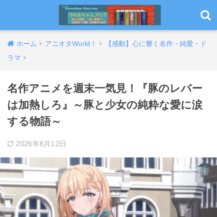
ホーム
アニオタWorld！
【感動】心に響く名作・純愛・ド
ラマ
名作アニメを週末一気見！『豚のレバー
は加熱しろ』～豚と少女の純粋な愛に涙
する物語～
2026年6月12日