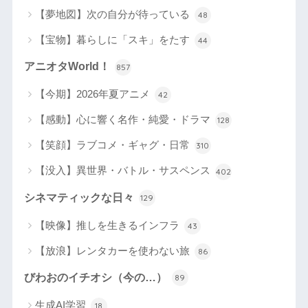
【夢地図】次の自分が待っている
48
【宝物】暮らしに「スキ」をたす
44
アニオタWorld！
857
【今期】2026年夏アニメ
42
【感動】心に響く名作・純愛・ドラマ
128
【笑顔】ラブコメ・ギャグ・日常
310
【没入】異世界・バトル・サスペンス
402
シネマティックな日々
129
【映像】推しを生きるインフラ
43
【放浪】レンタカーを使わない旅
86
びわおのイチオシ（今の…）
89
生成AI学習
18