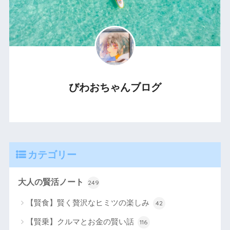
びわおちゃんブログ
カテゴリー
大人の賢活ノート
249
【賢食】賢く贅沢なヒミツの楽しみ
42
【賢乗】クルマとお金の賢い話
116