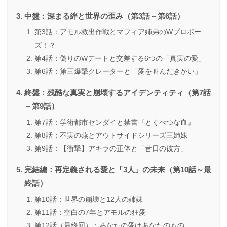
中盤：深まる絆と世界の歪み（第3話～第6話）
第3話：アモル救出作戦とマフィア姉弟のWプロポー
ズ！？
第4話：偽りのWデートと交差する6つの「真実の愛」
第6話：第三爆撃クレーターと「愛を叫んだきかい」
終盤：残酷な真実と崩壊するアイデンティティ（第7話
～第9話）
第7話：学術都市センダイと禁書『とくべつな血』
第8話：不実の燕とアウトサイドシリーズ三姉妹
第9話：【衝撃】アキラの正体と「昔日の彼方」
完結編：再定義される愛と「3人」の未来（第10話～最
終話）
第10話：世界の崩壊と12人の姉妹
第11話：空白の7年とアモルの狂愛
第12話（最終回）：あなたの愛はあなたのもの