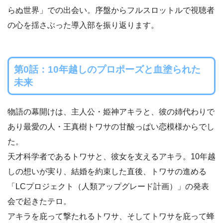
らぬ世界」での出会い。序盤からフルスロットルで視聴者
の心を揺さぶった導入部を振り返ります。
第0話：10年越しのプロポーズと血塗られた
未来
物語の幕開けは、主人公・姫神アキラと、彼の姉代わりで
あり最愛の人・王真樹トワサの甘酸っぱい恋模様からでし
た。
天才科学者であるトワサと、彼女を支えるアキラ。10年越
しの想いが実り、結婚を約束した直後、トワサの進める
「LCプロジェクト（人類アップグレード計画）」の発表
会で起きたテロ。
アキラを庇って撃たれるトワサ、そしてトワサを庇って蜂