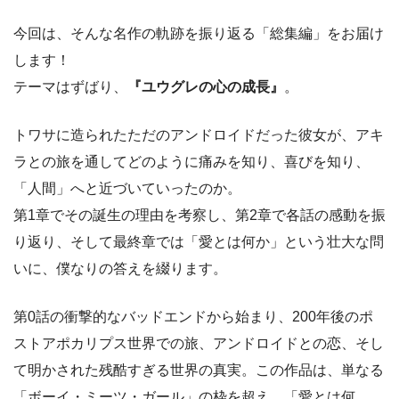
今回は、そんな名作の軌跡を振り返る「総集編」をお届け
します！
テーマはずばり、
『ユウグレの心の成長』
。
トワサに造られたただのアンドロイドだった彼女が、アキ
ラとの旅を通してどのように痛みを知り、喜びを知り、
「人間」へと近づいていったのか。
第1章でその誕生の理由を考察し、第2章で各話の感動を振
り返り、そして最終章では「愛とは何か」という壮大な問
いに、僕なりの答えを綴ります。
第0話の衝撃的なバッドエンドから始まり、200年後のポ
ストアポカリプス世界での旅、アンドロイドとの恋、そし
て明かされた残酷すぎる世界の真実。この作品は、単なる
「ボーイ・ミーツ・ガール」の枠を超え、「愛とは何