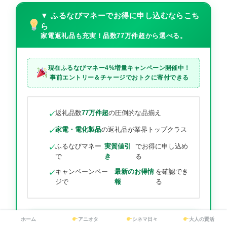
▼ ふるなびマネーでお得に申し込むならこち
ら
家電返礼品も充実！品数77万件超から選べる。
現在
ふるなびマネー4%増量キャンペーン
開催中！
事前エントリー＆チャージでおトクに寄付できる
返礼品数
77万件超
の圧倒的な品揃え
家電・電化製品
の返礼品が業界トップクラス
ふるなびマネー
実質値引
でお得に申し込め
で
き
る
キャンペーンペー
最新のお得情
を確認でき
ジで
報
る
ホーム
アニオタ
シネマ日々
大人の賢活
【ふるなび】公式サイトでキャンペ