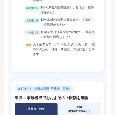
16〜18歳の扶養親族がいる場合（扶養
高校生の子
控除あり）
19〜22歳の特定扶養親族がいる場合
大学生の子
（控除額が大きい）
16歳未満は扶養控除の対象外 → 早見表
中学生以下
の金額に影響しません
大学生でもアルバイト収入が103万円超 → 扶
注意
養外のため「独身・共働き」の列に近くなり
ます
↓
STEP 3｜控除上限額 早見表（目安）
年収 × 家族構成でおおよその上限額を確認
夫婦
共働き・独身
（配偶者控除あり）