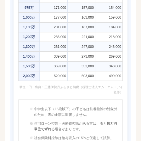
975万
171,000
157,000
154,000
1,000万
177,000
163,000
159,000
1,100万
201,000
187,000
184,000
1,200万
236,000
221,000
218,000
1,300万
261,000
247,000
243,000
1,400万
339,000
273,000
269,000
1,500万
369,000
352,000
348,000
2,000万
520,000
503,000
499,000
単位：円 出典：三越伊勢丹ふるさと納税（税理士法人エム・エム・アイ
監修）
中学生以下（15歳以下）の子どもは扶養控除の対象外
のため、表の金額に影響しません。
住宅ローン控除・医療費控除がある方は、表と
数万円
単位でずれる
場合があります。
社会保険料控除は給与収入の15%と仮定して試算。