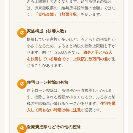
きる上限額も大きくなります。給与所得者の場合
は、源泉徴収票の「給与所得控除後の金額」ではな
く、
「支払金額」（額面年収）
を使います。
家族構成（扶養人数）
②
扶養している家族が多いほど、もともとの税負担が
小さくなるため、ふるさと納税の控除上限額も下が
ります。同じ年収600万円でも、
独身と子ども2人
を扶養している場合では、上限額に数万円の差
が生
じることがあります。
住宅ローン控除の有無
③
住宅ローン控除は、所得税から直接差し引かれま
す。控除しきれる税額が小さくなる分、ふるさと納
税の控除効果が薄れるケースがあります。
住宅を購
入して間もない時期は特に注意
が必要です。
医療費控除などその他の控除
④