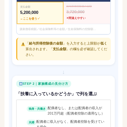
給与所得控除後の金額
支払金額
3,720,000
5,200,000
源泉徴収税額／社会保険料等の金額／生命保険料の控除額…
「
給与所得控除後の金額
」を入力すると上限額が
低く
算出されます。「
支払金額
」の欄を必ず確認してくだ
さい。
↓
STEP 2｜家族構成の見分け方
「扶養に入っているかどうか」で列を選ぶ
配偶者なし、または配偶者の収入が
独身・共働き
201万円超（配偶者控除の適用なし）
配偶者に収入がなく、配偶者控除を受けてい
夫婦
る場合