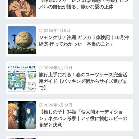
【葬送のフリーレン 37話感想・考察】ヒン
メルの自伝が語る、静かな愛の正体
2026年4月8日
ジャングリア沖縄 ガラガラ体験記｜10月沖
縄⑤ 行ってわかった「本当のこと」
2026年6月10日
旅行上手になる！春のスーツケース完全活
用ガイド【パッキング術からサイズ選びま
で】
2026年6月24日
【推しの子】34話「個人間オーディショ
ン」ネタバレ考察｜アイ役に挑むルビーの
覚醒と決意