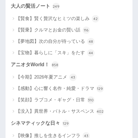
大人の賢活ノート
249
【賢食】賢く贅沢なヒミツの楽しみ
42
【賢乗】クルマとお金の賢い話
116
【夢地図】次の自分が待っている
48
【宝物】暮らしに「スキ」をたす
44
アニオタWorld！
858
【今期】2026年夏アニメ
43
【感動】心に響く名作・純愛・ドラマ
129
【笑顔】ラブコメ・ギャグ・日常
310
【没入】異世界・バトル・サスペンス
402
シネマティックな日々
129
【映像】推しを生きるインフラ
43