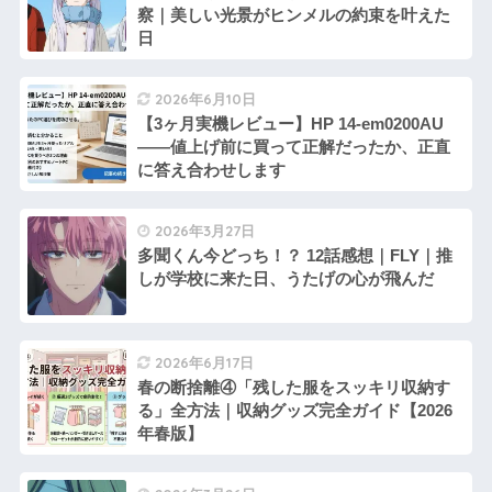
察｜美しい光景がヒンメルの約束を叶えた
日
2026年6月10日
【3ヶ月実機レビュー】HP 14-em0200AU
——値上げ前に買って正解だったか、正直
に答え合わせします
2026年3月27日
多聞くん今どっち！？ 12話感想｜FLY｜推
しが学校に来た日、うたげの心が飛んだ
2026年6月17日
春の断捨離④「残した服をスッキリ収納す
る」全方法｜収納グッズ完全ガイド【2026
年春版】