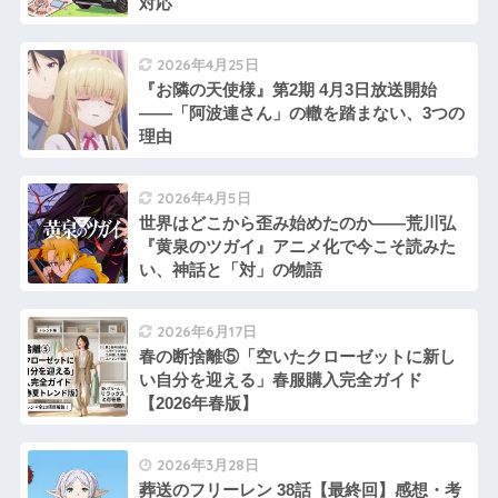
対応
2026年4月25日
『お隣の天使様』第2期 4月3日放送開始
――「阿波連さん」の轍を踏まない、3つの
理由
2026年4月5日
世界はどこから歪み始めたのか――荒川弘
『黄泉のツガイ』アニメ化で今こそ読みた
い、神話と「対」の物語
2026年6月17日
春の断捨離⑤「空いたクローゼットに新し
い自分を迎える」春服購入完全ガイド
【2026年春版】
2026年3月28日
葬送のフリーレン 38話【最終回】感想・考