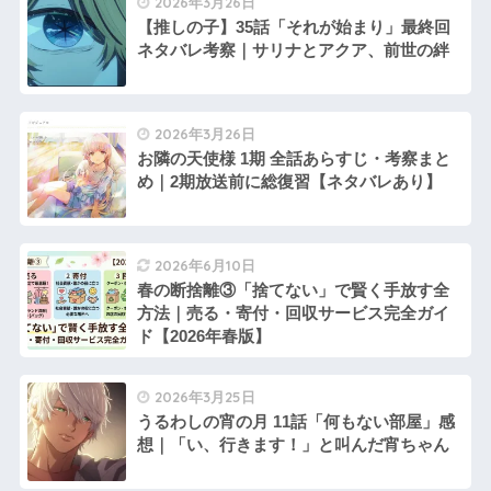
2026年3月26日
【推しの子】35話「それが始まり」最終回
ネタバレ考察｜サリナとアクア、前世の絆
2026年3月26日
お隣の天使様 1期 全話あらすじ・考察まと
め｜2期放送前に総復習【ネタバレあり】
2026年6月10日
春の断捨離③「捨てない」で賢く手放す全
方法｜売る・寄付・回収サービス完全ガイ
ド【2026年春版】
2026年3月25日
うるわしの宵の月 11話「何もない部屋」感
想｜「い、行きます！」と叫んだ宵ちゃん