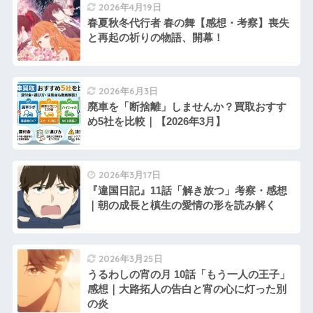
2026年4月19日
春夏秋冬代行者 春の舞【感想・考察】喪失
と再起の祈りの物語、開幕！
2026年6月3日
廃車を「断捨離」しませんか？買取おすす
め5社を比較｜【2026年3月】
2026年3月17日
『違国日記』11話「解き放つ」考察・感想
｜朝の成長と槙生の愛情の形を読み解く
2026年3月25日
うるわしの宵の月 10話「もう一人の王子」
感想｜大路拓人の告白と宵の心に灯った別
の炎