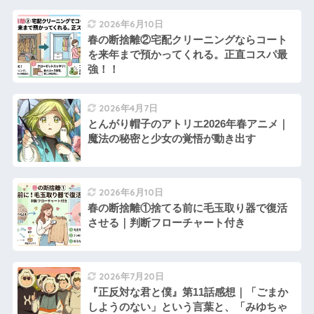
2026年6月10日
春の断捨離②宅配クリーニングならコート
を来年まで預かってくれる。正直コスパ最
強！！
2026年4月7日
とんがり帽子のアトリエ2026年春アニメ｜
魔法の秘密と少女の覚悟が動き出す
2026年6月10日
春の断捨離①捨てる前に毛玉取り器で復活
させる｜判断フローチャート付き
2026年7月20日
『正反対な君と僕』第11話感想｜「ごまか
しようのない」という言葉と、「みゆちゃ