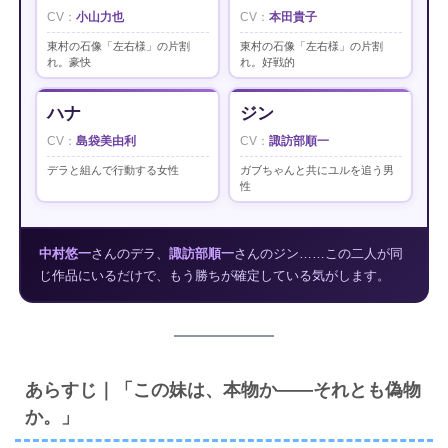
小山力也
本田貴子
東村の石像「左右様」の片割
東村の石像「左右様」の片割
れ。豪快
れ。好戦的
ハナ
ジン
島袋美由利
諏訪部順一
デラと組んで行動する女性
ガブちゃんと共にユルを追う男
性
中村悠一
さんのデラ、
諏訪部順一
さんのジン……この二人が同
じ作品にいるだけで、もう勝ちが確定している気がします。
あらすじ｜「この妹は、本物か――それとも偽物
か。」