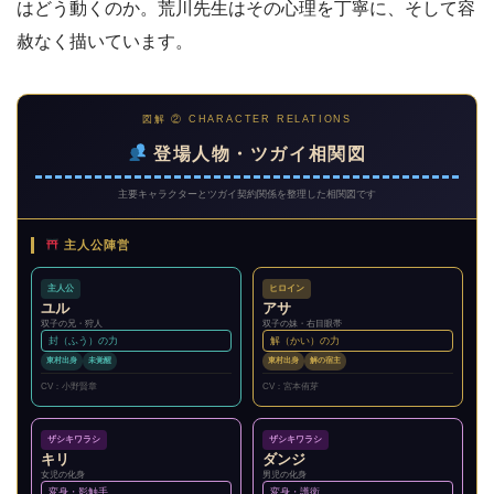
はどう動くのか。荒川先生はその心理を丁寧に、そして容
赦なく描いています。
図解 ② CHARACTER RELATIONS
登場人物・ツガイ相関図
主要キャラクターとツガイ契約関係を整理した相関図です
主人公陣営
主人公
ヒロイン
ユル
アサ
双子の兄・狩人
双子の妹・右目眼帯
封（ふう）の力
解（かい）の力
東村出身
未覚醒
東村出身
解の宿主
CV：小野賢章
CV：宮本侑芽
ザシキワラシ
ザシキワラシ
キリ
ダンジ
女児の化身
男児の化身
変身・影触手
変身・護衛