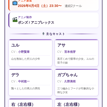
アニメ放送
2026年4月4日（土）23:30〜
連続2クール
アニメ制作
ボンズ / アニプレックス
主なキャスト
ユル
アサ
小野賢章
宮本侑芽
山を熟知した狩人の少年
黒尽くめで眼帯の少女。ユルの
双子の妹
デラ
ガブちゃん
中村悠一
久野美咲
飄々とした行商人の男性
三つ編みとフードが印象的な小
柄な少女
右（左右様）
左（左右様）