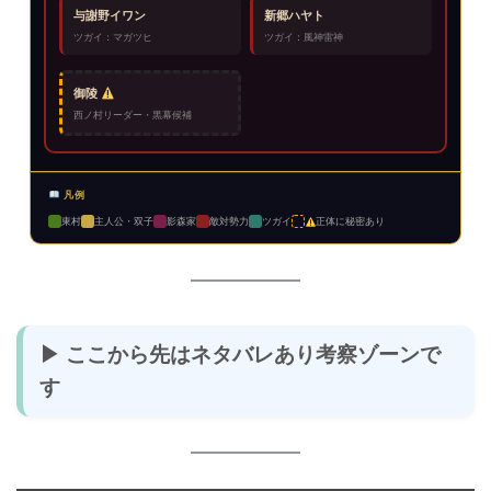
与謝野イワン
新郷ハヤト
ツガイ：マガツヒ
ツガイ：風神雷神
御陵
西ノ村リーダー・黒幕候補
凡例
東村
主人公・双子
影森家
敵対勢力
ツガイ
正体に秘密あり
▶ ここから先はネタバレあり考察ゾーンで
す