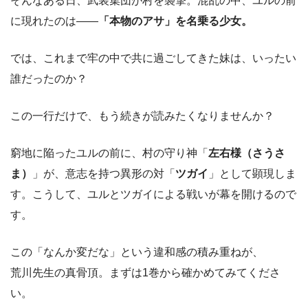
そんなある日、武装集団が村を襲撃。混乱の中、ユルの前
に現れたのは――
「本物のアサ」を名乗る少女。
では、これまで牢の中で共に過ごしてきた妹は、いったい
誰だったのか？
この一行だけで、もう続きが読みたくなりませんか？
窮地に陥ったユルの前に、村の守り神「
左右様（さうさ
ま）
」が、意志を持つ異形の対「
ツガイ
」として顕現しま
す。こうして、ユルとツガイによる戦いが幕を開けるので
す。
この「なんか変だな」という違和感の積み重ねが、
荒川先生の真骨頂。まずは1巻から確かめてみてくださ
い。