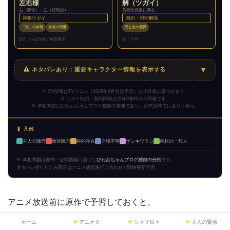
左右様
解（ツガイ）
右（豪快）・左（好戦的）
黄泉比良坂に存在
神格ツガイ
契約・封印解除
「対」の体現
東村の守護
死と生の境界
CV：小山力也／本田貴子
主：アサ
▼
ネタバレあり：重要キャラクター情報を表示する
※ CV情報はTVアニメ（2026年4月放送予定）公式発表に基づきます。
※ ツガイ能力・契約関係は原作9巻時点の情報です。
※ 本相関図はびわおちゃんブログ独自の整理であり、公式資料ではありません。
▍ 凡例
主人公陣営
敵対陣営
神的存在
立場不明
ザシキワラシ
東村の一般人
※ 本相関図は原作・公式情報に基づく
びわおちゃんブログ独自の分析
です。
ネタバレ折りたたみ部分はアニメ放送進行に合わせて随時更新予定。
アニメ放送前に原作で予習しておくと、
声がついた瞬間の感動が段違いです。
ホーム
アニオタ
シネマ日々
大人の賢活