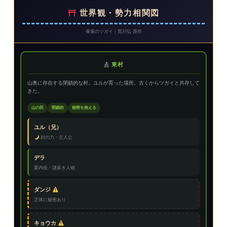
世界観・勢力相関図
黄泉のツガイ｜荒川弘 原作
東村
山奥に存在する閉鎖的な村。ユルが育った場所。古くからツガイと共存して
きた。
山の民
閉鎖的
秘密を抱える
ユル（兄）
封の力・主人公
デラ
案内役・謎多き人物
ダンジ
正体に秘密あり
キョウカ