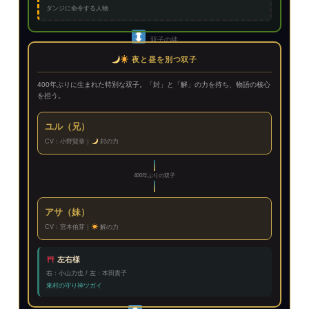
ダンジに命令する人物
双子の絆
夜と昼を別つ双子
400年ぶりに生まれた特別な双子。「封」と「解」の力を持ち、物語の核心
を担う。
ユル（兄）
CV：小野賢章｜
封の力
400年ぶりの双子
アサ（妹）
CV：宮本侑芽｜
解の力
左右様
右：小山力也 / 左：本田貴子
東村の守り神ツガイ