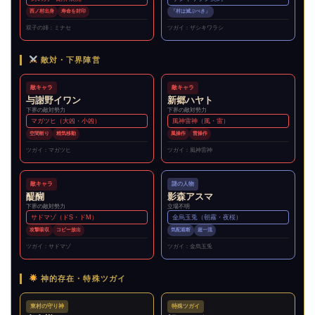
西ノ村出身
寿命を封印
「村は滅ぶべき」
双子の姉：ミナセ
ツガイ：ザシキワラシ
敵対・下界陣営
敵キャラ
敵キャラ
与謝野イワン
新郷ハヤト
下界の敵対勢力
下界の敵対勢力
マガツヒ（大凶・小凶）
風神雷神（風・雷）
空間斬り
精気移動
風操作
雷操作
ツガイ：マガツヒ
ツガイ：風神雷神
敵キャラ
謎の人物
醍醐
影森アスマ
下界の敵対勢力
立場不明
サドマゾ（ドS・ドM）
金烏玉兎（朝霧・夜桜）
攻撃吸収
コピー放出
気配遮断
超一流
ツガイ：サドマゾ
ツガイ：金烏玉兎
神的存在・特殊ツガイ
東村の守り神
特殊ツガイ