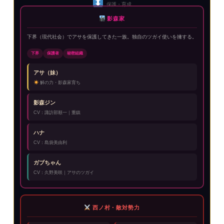
保護・育成
影森家
下界（現代社会）でアサを保護してきた一族。独自のツガイ使いを擁する。
下界
保護者
秘密組織
アサ（妹）
解の力・影森家育ち
影森ジン
CV：諏訪部順一｜重鎮
ハナ
CV：島袋美由利
ガブちゃん
CV：久野美咲｜アサのツガイ
西ノ村・敵対勢力