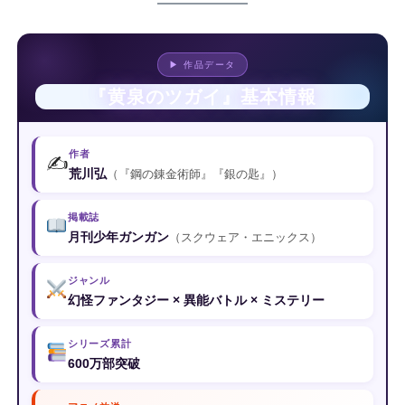
▶ 作品データ
『黄泉のツガイ』基本情報
作者
✍️
荒川弘
（『鋼の錬金術師』『銀の匙』）
掲載誌
月刊少年ガンガン
（スクウェア・エニックス）
ジャンル
幻怪ファンタジー × 異能バトル × ミステリー
シリーズ累計
600万部突破