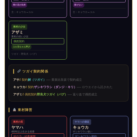
桐の花が由来
影がない
主：キョウカ→ユル
主：キョウカ→ユル
東村の少女
アザミ
東村の幼い少女
偶然契約
ユル兄ちゃん呼び
ツガイ：野良犬（パグ）
ツガイ契約関係
アサ
⇄ 契約
解（ツガイ）
── 黄泉比良坂で契約成立
キョウカ
⇄ 契約
ザシキワラシ（ダンジ・キリ）
── ロウエイから託された
アザミ
⇄ 偶然契約
野良犬ツガイ（パグ）
── 返り血で偶然成立
東村陣営
東村の長
ヤマハの側近
ヤマハ
キョウカ
400年以上生きる老婆
ザシキワラシ使い
封の力・結界展開
ザシキワラシ契約