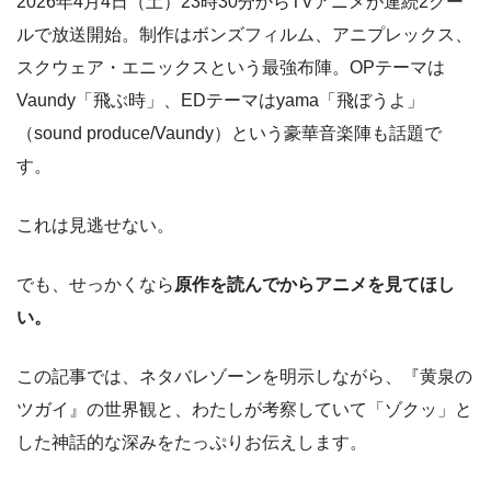
2026年4月4日（土）23時30分からTVアニメが連続2クー
ルで放送開始。制作はボンズフィルム、アニプレックス、
スクウェア・エニックスという最強布陣。OPテーマは
Vaundy「飛ぶ時」、EDテーマはyama「飛ぼうよ」
（sound produce/Vaundy）という豪華音楽陣も話題で
す。
これは見逃せない。
でも、せっかくなら
原作を読んでからアニメを見てほし
い。
この記事では、ネタバレゾーンを明示しながら、『黄泉の
ツガイ』の世界観と、わたしが考察していて「ゾクッ」と
した神話的な深みをたっぷりお伝えします。