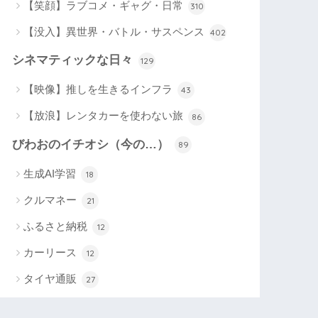
【笑顔】ラブコメ・ギャグ・日常
310
【没入】異世界・バトル・サスペンス
402
シネマティックな日々
129
【映像】推しを生きるインフラ
43
【放浪】レンタカーを使わない旅
86
びわおのイチオシ（今の…）
89
生成AI学習
18
クルマネー
21
ふるさと納税
12
カーリース
12
タイヤ通販
27