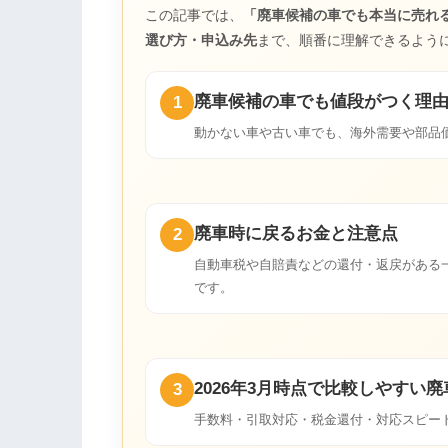
この記事では、
「廃車候補の車でも本当に売れ
選び方・申込み先
まで、順番に理解できるよう
廃車候補の車でも値段がつく理
1
動かない車や古い車でも、海外需要や部品
廃車時に戻るお金と注意点
2
自動車税や自賠責などの還付・返戻がある
です。
2026年3月時点で比較しやすい
3
手数料・引取対応・税金還付・対応スピー