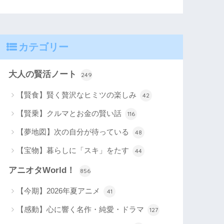
カテゴリー
大人の賢活ノート
249
【賢食】賢く贅沢なヒミツの楽しみ
42
【賢乗】クルマとお金の賢い話
116
【夢地図】次の自分が待っている
48
【宝物】暮らしに「スキ」をたす
44
アニオタWorld！
856
【今期】2026年夏アニメ
41
【感動】心に響く名作・純愛・ドラマ
127