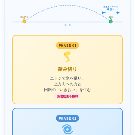
着氷ギリギリで
🔵 開く
踏み切り
着氷
①
③
氷 面
PHASE 01
踏み切り
エッジで氷を蹴り、
上方向への力と
回転の「いきおい」を生む
角運動量を獲得
PHASE 02