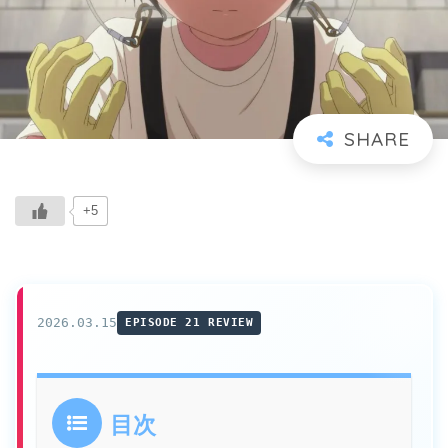
+5
2026.03.15
EPISODE 21 REVIEW
目次