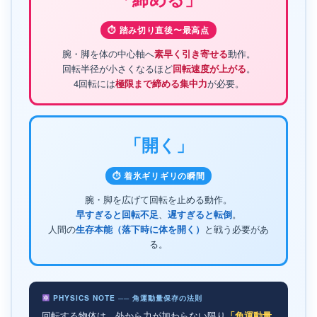
⏱ 踏み切り直後〜最高点
腕・脚を体の中心軸へ
素早く引き寄せる
動作。
回転半径が小さくなるほど
回転速度が上がる
。
4回転には
極限まで締める集中力
が必要。
「開く」
⏱ 着氷ギリギリの瞬間
腕・脚を広げて回転を止める動作。
早すぎると回転不足
、
遅すぎると転倒
。
人間の
生存本能（落下時に体を開く）
と戦う必要があ
る。
PHYSICS NOTE ── 角運動量保存の法則
回転する物体は、外から力が加わらない限り
「角運動量