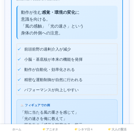
動作が生む
に
感覚・環境の変化
意識を向ける。
「風の感触」「光の速さ」という
身体の外側への注意。
前頭前野の過剰介入が減少
小脳・基底核が本来の機能を発揮
動作が自動化・効率化される
精密な運動制御が自然に行われる
パフォーマンスが向上しやすい
フィギュアでの例
「頬に当たる風の重さを感じて」
「光の速さを俺に教えて」
→司先生の「感覚を観察する」指示
ホーム
アニオタ
シネマ日々
大人の賢活