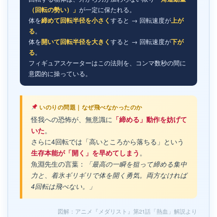
（回転の勢い）」
が一定に保たれる。
体を
締めて回転半径を小さく
すると → 回転速度が
上が
る
。
体を
開いて回転半径を大きく
すると → 回転速度が
下が
る
。
フィギュアスケーターはこの法則を、コンマ数秒の間に
意図的に操っている。
いのりの問題｜なぜ飛べなかったのか
怪我への恐怖が、無意識に
「締める」動作を妨げて
。
いた
さらに4回転では「高いところから落ちる」という
。
生存本能が「開く」を早めてしまう
魚淵先生の言葉：
「最高の一瞬を狙って締める集中
力と、着氷ギリギリで体を開く勇気。両方なければ
4回転は飛べない。」
図解：アニメ『メダリスト』第21話「熱血」解説より