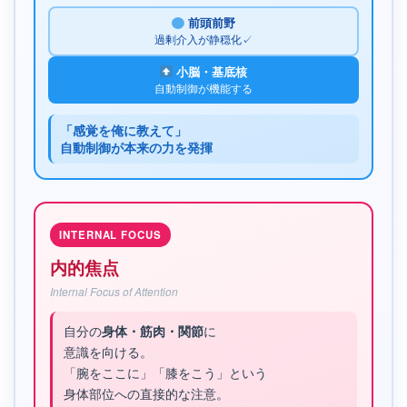
前頭前野
過剰介入が静穏化✓
小脳・基底核
自動制御が機能する
「感覚を俺に教えて」
自動制御が本来の力を発揮
INTERNAL FOCUS
内的焦点
Internal Focus of Attention
自分の
に
身体・筋肉・関節
意識を向ける。
「腕をここに」「膝をこう」という
身体部位への直接的な注意。