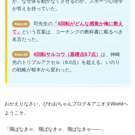
が、なぜ体を動かなくさせるのか。スポーツ心理学
が答えを持っていた。
司先生の
「4回転がどんな感覚か俺に教え
Point.02
て」
という言葉は、コーチングの教科書に載るべき
名言だった。
4回転サルコウ（基礎点9.7点）
は、神崎
Point.03
光のトリプルアクセル（8.0点）を超える。いのり
の戦略が根本から変わった。
おかえりなさい。びわおちゃんブログ＆アニオタWorldへ
ようこそ。
「飛ばなきゃ、飛ばなきゃ、飛ばなきゃ——」