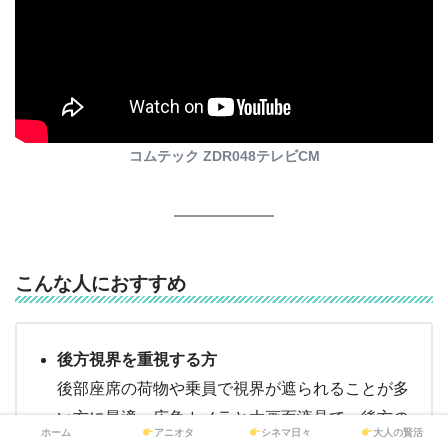
コムテック ZDR048テレビCM
こんな人におすすめ
後方視界を重視する方
後部座席の荷物や乗員で視界が遮られることが多
い方に最適。広角カメラと大画面液晶で、後方の
ホーム
アニオタ
シネマ日々
大人の賢活
状況をしっかり確認できます。