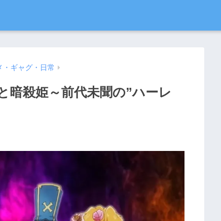
メ・ギャグ・日常
者と暗殺姫～前代未聞の”ハーレ