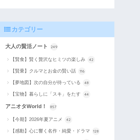
カテゴリー
大人の賢活ノート
249
【賢食】賢く贅沢なヒミツの楽しみ
42
【賢乗】クルマとお金の賢い話
116
【夢地図】次の自分が待っている
48
【宝物】暮らしに「スキ」をたす
44
アニオタWorld！
857
【今期】2026年夏アニメ
42
【感動】心に響く名作・純愛・ドラマ
128