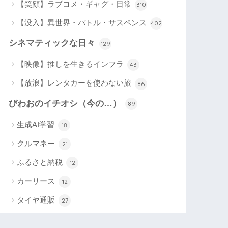
【笑顔】ラブコメ・ギャグ・日常
310
【没入】異世界・バトル・サスペンス
402
シネマティックな日々
129
【映像】推しを生きるインフラ
43
【放浪】レンタカーを使わない旅
86
びわおのイチオシ（今の…）
89
生成AI学習
18
クルマネー
21
ふるさと納税
12
カーリース
12
タイヤ通販
27