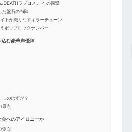
DEATHラブコメディ”の衝撃
した盤石の布陣
タイトが織りなすキラーチューン
歌うポップロックナンバー
き込む豪華声優陣
！…のはずが？
の原点
社会へのアイロニーか
の側面