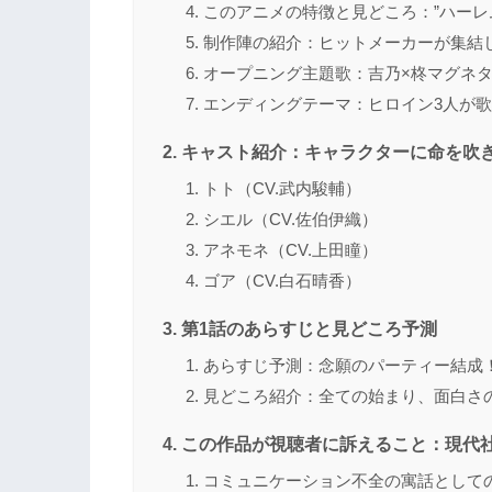
このアニメの特徴と見どころ：”ハーレム
制作陣の紹介：ヒットメーカーが集結
オープニング主題歌：吉乃×柊マグネ
エンディングテーマ：ヒロイン3人が
キャスト紹介：キャラクターに命を吹
トト（CV.武内駿輔）
シエル（CV.佐伯伊織）
アネモネ（CV.上田瞳）
ゴア（CV.白石晴香）
第1話のあらすじと見どころ予測
あらすじ予測：念願のパーティー結成
見どころ紹介：全ての始まり、面白さ
この作品が視聴者に訴えること：現代
コミュニケーション不全の寓話として