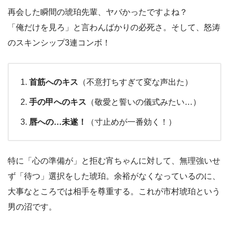
再会した瞬間の琥珀先輩、ヤバかったですよね？
「俺だけを見ろ」と言わんばかりの必死さ。そして、怒涛
のスキンシップ3連コンボ！
首筋へのキス
（不意打ちすぎて変な声出た）
手の甲へのキス
（敬愛と誓いの儀式みたい…）
唇への…未遂！
（寸止めが一番効く！）
特に「心の準備が」と拒む宵ちゃんに対して、無理強いせ
ず「待つ」選択をした琥珀。余裕がなくなっているのに、
大事なところでは相手を尊重する。これが市村琥珀という
男の沼です。