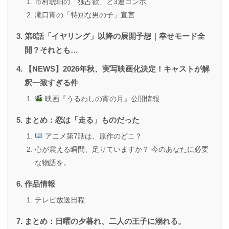
市村琥珀の「独占欲」と3連コンボ
滝口宵の「特別な男の子」宣言
第8話「イヤリング」以降の展開予想｜幸せモード全
開？それとも…
【NEWS】2026年秋、実写映画化決定！キャストが解
釈一致すぎる件
映画『うるわしの宵の月』公開情報
まとめ：恋は「走る」ものだった
アニメ第7話は、原作のどこ？
心が震える瞬間、足りていますか？ 今のあなたに必要
な物語を。
作品情報
テレビ放送日程
まとめ：日曜の夕暮れ、二人の王子に溺れる。