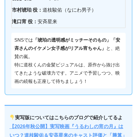
市村琥珀 役：
道枝駿佑（なにわ男子）
滝口宵 役：
安斉星来
SNSでは
「琥珀の透明感がミッチーそのもの」「安
斉さんのイケメン女子感がリアル宵ちゃん」
と、絶
賛の嵐。
特に道枝くんの金髪ビジュアルは、原作から抜け出
てきたような破壊力です。アニメで予習しつつ、映
画の続報も正座して待ちましょう！
実写版についてはこちらのブログで紹介してるよ
【2026年秋公開】実写映画『うるわしの宵の月』は
いつ？道枝駿佑＆安斉星来のキャスト評価と「勝算」