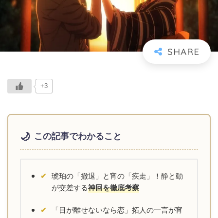
+3
この記事でわかること
琥珀の「撤退」と宵の「疾走」！静と動
が交差する
神回を徹底考察
「目が離せないなら恋」拓人の一言が宵