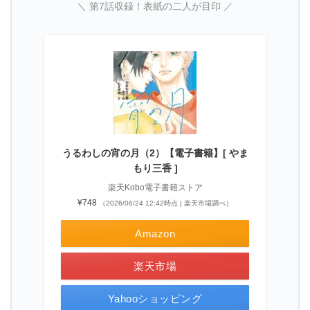
＼ 第7話収録！表紙の二人が目印 ／
うるわしの宵の月（2）【電子書籍】[ やま
もり三香 ]
楽天Kobo電子書籍ストア
¥748
（2026/06/24 12:42時点 | 楽天市場調べ）
Amazon
楽天市場
Yahooショッピング