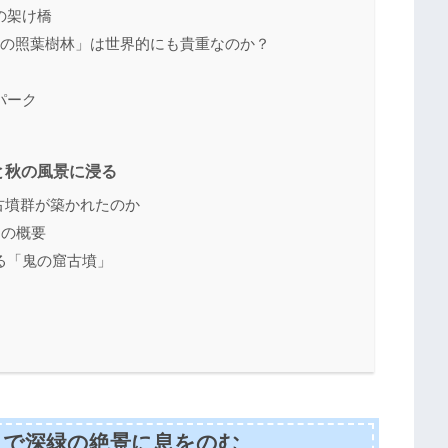
の架け橋
綾の照葉樹林」は世界的にも貴重なのか？
パーク
と秋の風景に浸る
大古墳群が築かれたのか
」の概要
る「鬼の窟古墳」
」で深緑の絶景に息をのむ