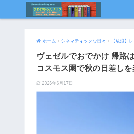
ホーム
シネマティックな日々
【放浪】レ
ヴェゼルでおでかけ 帰路
コスモス園で秋の日差しを
2026年6月17日