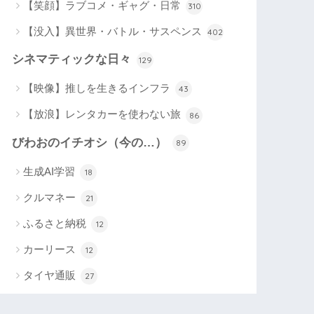
【笑顔】ラブコメ・ギャグ・日常
310
【没入】異世界・バトル・サスペンス
402
シネマティックな日々
129
【映像】推しを生きるインフラ
43
【放浪】レンタカーを使わない旅
86
びわおのイチオシ（今の…）
89
生成AI学習
18
クルマネー
21
ふるさと納税
12
カーリース
12
タイヤ通販
27