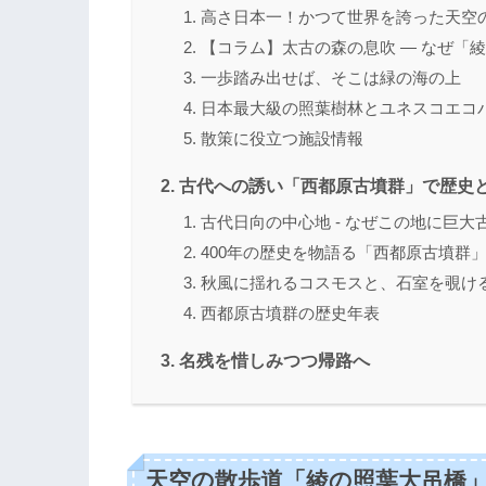
高さ日本一！かつて世界を誇った天空
【コラム】太古の森の息吹 ― なぜ「
一歩踏み出せば、そこは緑の海の上
日本最大級の照葉樹林とユネスコエコ
散策に役立つ施設情報
古代への誘い「西都原古墳群」で歴史
古代日向の中心地 - なぜこの地に巨
400年の歴史を物語る「西都原古墳群
秋風に揺れるコスモスと、石室を覗け
西都原古墳群の歴史年表
名残を惜しみつつ帰路へ
天空の散歩道「綾の照葉大吊橋