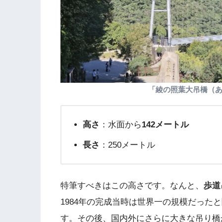
「綾の照葉大吊橋（
高さ
：水面から
142メートル
長さ
：250メートル
特筆すべきはこの高さです。なんと、
歩道
1984年の完成当時は世界一の規模だった
す。その後、国内外にさらに大きな吊り橋