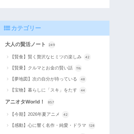
カテゴリー
大人の賢活ノート
249
【賢食】賢く贅沢なヒミツの楽しみ
42
【賢乗】クルマとお金の賢い話
116
【夢地図】次の自分が待っている
48
【宝物】暮らしに「スキ」をたす
44
アニオタWorld！
857
【今期】2026年夏アニメ
42
【感動】心に響く名作・純愛・ドラマ
128