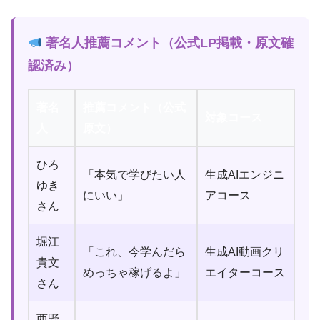
著名人推薦コメント（公式LP掲載・原文確
認済み）
著名
推薦コメント（公式
対象コース
人
原文）
ひろ
「本気で学びたい人
生成AIエンジニ
ゆき
にいい」
アコース
さん
堀江
「これ、今学んだら
生成AI動画クリ
貴文
めっちゃ稼げるよ」
エイターコース
さん
西野