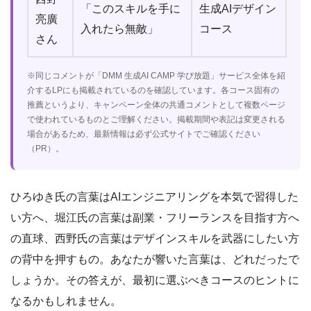
「このスキルを手に
生成AIデザイン
亮廣
入れたら無敵」
コース
さん
※同じコメントが「DMM 生成AI CAMP 学び放題」サービス全体を紹
介するLPにも掲載されているのを確認しています。各コース固有の
推薦というより、キャンペーン全体の共通コメントとして複数ページ
で使われているものとご理解ください。掲載期間や表記は変更される
場合があるため、最新情報は必ず公式サイトでご確認ください
（PR）。
ひろゆき氏の言葉はAIエンジニアリングを本気で習得した
い方へ、堀江氏の言葉は副業・フリーランスを目指す方へ
の直球、西野氏の言葉はデザインスキルを武器にしたい方
の背中を押すもの。あなたが響いた言葉は、どれだったで
しょうか。その答えが、最初に選ぶべきコースのヒントに
なるかもしれません。