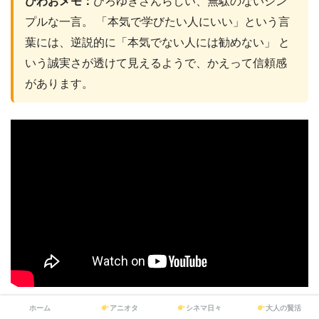
びわおメモ：
ひろゆきさんらしい、無駄のないシン
プルな一言。 「本気で学びたい人にいい」という言
葉には、逆説的に「本気でない人には勧めない」 と
いう誠実さが透けて見えるようで、かえって信頼感
があります。
ホーム
アニオタ
シネマ日々
大人の賢活
びわおメモ：
西野さんの「無敵」という言葉。AIで