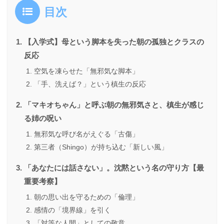
目次
【入学式】母という脚本を失った朝の孤独とクラスの
反応
空気を凍らせた「無邪気な脚本」
「手、洗えば？」という槙生の反応
「マキオちゃん」と呼ぶ朝の無邪気さと、槙生が感じ
る姉の呪い
無邪気な呼び名がえぐる「古傷」
第三者（Shingo）が持ち込む「新しい風」
「あなたには話さない」。沈黙という名の守り方【最
重要考察】
朝の思い出を守るための「倫理」
感情の「境界線」を引く
「対等な人間」としての敬意