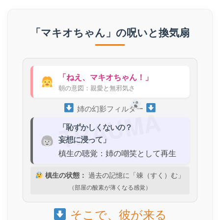
「マキオちゃん」の呪いと換気扇
「ねえ、マキオちゃん！」
朝の意図：親愛と無邪気さ
姉の幻影フィルター
TRAUMA
「恥ずかしくないの？
妄想に浸って」
槙生の聴覚：姉の嘲笑として再生
過去の記憶に「竦（すく）む」
槙生の状態：
（部屋の酸素が薄くなる感覚）
そこで、彼が来る