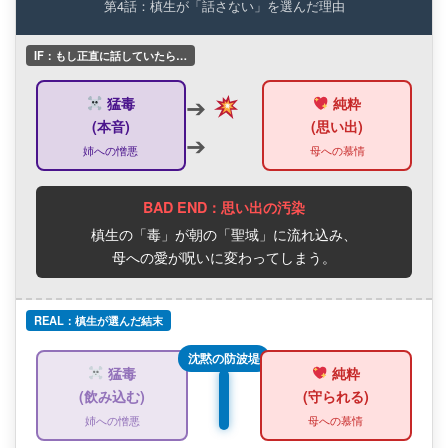
第4話：槙生が「話さない」を選んだ理由
IF：もし正直に話していたら…
➔
猛毒
純粋
(本音)
(思い出)
➔
BAD END：思い出の汚染
槙生の「毒」が朝の「聖域」に流れ込み、
母への愛が呪いに変わってしまう。
REAL：槙生が選んだ結末
沈黙の防波堤
猛毒
純粋
(飲み込む)
(守られる)