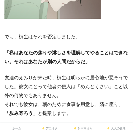
でも、槙生はそれを否定しました。
「私はあなたの焦りや淋しさを理解してやることはできな
い。それはあなたが別の人間だからだ」
友達のえみりが来た時、槙生は明らかに居心地が悪そうで
した。彼女にとって他者の侵入は「めんどくさい」こと以
外の何物でもありません。
それでも彼女は、朝のために食事を用意し、隣に座り、
「歩み寄ろう」
と提案します。
「心は溶け合わない（共感できない）」。
ホーム
アニオタ
シネマ日々
大人の賢活