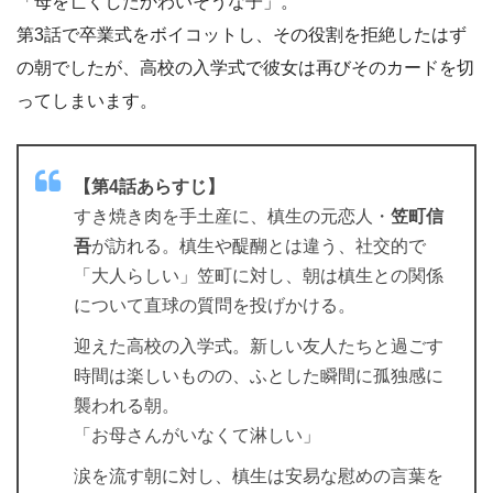
「母を亡くしたかわいそうな子」。
第3話で卒業式をボイコットし、その役割を拒絶したはず
の朝でしたが、高校の入学式で彼女は再びそのカードを切
ってしまいます。
【第4話あらすじ】
すき焼き肉を手土産に、槙生の元恋人・
笠町信
吾
が訪れる。槙生や醍醐とは違う、社交的で
「大人らしい」笠町に対し、朝は槙生との関係
について直球の質問を投げかける。
迎えた高校の入学式。新しい友人たちと過ごす
時間は楽しいものの、ふとした瞬間に孤独感に
襲われる朝。
「お母さんがいなくて淋しい」
涙を流す朝に対し、槙生は安易な慰めの言葉を