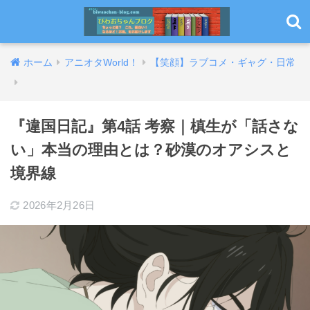
ホーム
アニオタWorld！
【笑顔】ラブコメ・ギャグ・日常
『違国日記』第4話 考察｜槙生が「話さな
い」本当の理由とは？砂漠のオアシスと
境界線
2026年2月26日