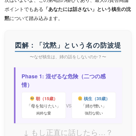
次はいよいよ、この第4話の核心であり、最大の賛否両論
ポイントでもある
「あなたには話さない」という槙生の沈
黙
について踏み込みます。
図解：「沈黙」という名の防波堤
〜なぜ槙生は、姉の話をしないのか？〜
Phase 1: 混ぜるな危険（二つの感
情）
朝（15歳）
槙生（35歳）
VS
「母を知りたい」
「姉が憎い」
純粋な愛
強烈な呪い
↓ もし正直に話したら…？