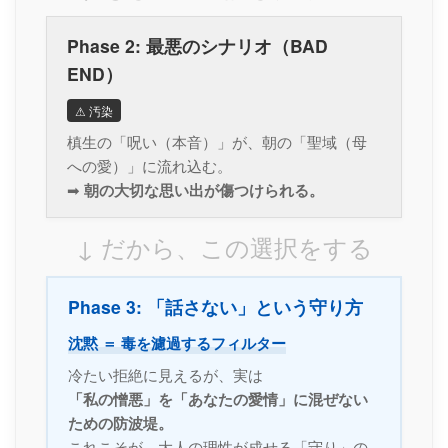
Phase 2: 最悪のシナリオ（BAD
END）
⚠ 汚染
槙生の「呪い（本音）」が、朝の「聖域（母
への愛）」に流れ込む。
➡
朝の大切な思い出が傷つけられる。
↓ だから、この選択をする
Phase 3: 「話さない」という守り方
沈黙 ＝ 毒を濾過するフィルター
冷たい拒絶に見えるが、実は
「私の憎悪」を「あなたの愛情」に混ぜない
ための防波堤。
これこそが、大人の理性が成せる「守り」の