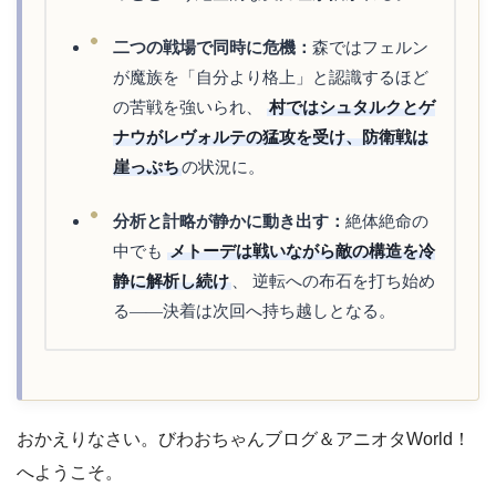
二つの戦場で同時に危機：
森ではフェルン
が魔族を「自分より格上」と認識するほど
の苦戦を強いられ、
村ではシュタルクとゲ
ナウがレヴォルテの猛攻を受け、防衛戦は
崖っぷち
の状況に。
分析と計略が静かに動き出す：
絶体絶命の
中でも
メトーデは戦いながら敵の構造を冷
静に解析し続け
、 逆転への布石を打ち始め
る——決着は次回へ持ち越しとなる。
おかえりなさい。びわおちゃんブログ＆アニオタWorld！
へようこそ。