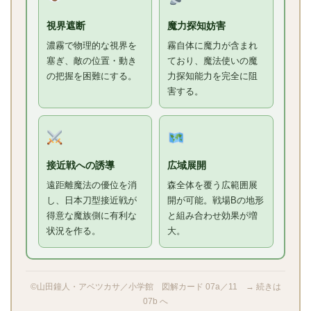
視界遮断
魔力探知妨害
濃霧で物理的な視界を
霧自体に魔力が含まれ
塞ぎ、敵の位置・動き
ており、魔法使いの魔
の把握を困難にする。
力探知能力を完全に阻
害する。
接近戦への誘導
広域展開
遠距離魔法の優位を消
森全体を覆う広範囲展
し、日本刀型接近戦が
開が可能。戦場Bの地形
得意な魔族側に有利な
と組み合わせ効果が増
状況を作る。
大。
©山田鐘人・アベツカサ／小学館 図解カード 07a／11 → 続きは
07b へ