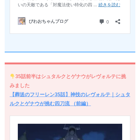
35話前半はシュタルクとゲナウがレヴォルテに挑
みました
【葬送のフリーレン35話】神技のレヴォルテ｜シュタ
ルクとゲナウが挑む四刀流 （前編）