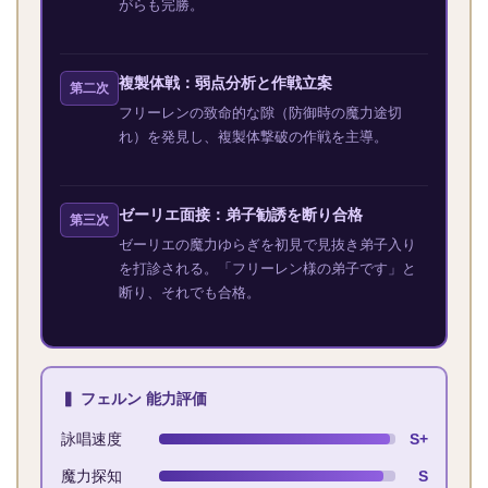
がらも完勝。
複製体戦：弱点分析と作戦立案
第二次
フリーレンの致命的な隙（防御時の魔力途切
れ）を発見し、複製体撃破の作戦を主導。
ゼーリエ面接：弟子勧誘を断り合格
第三次
ゼーリエの魔力ゆらぎを初見で見抜き弟子入り
を打診される。「フリーレン様の弟子です」と
断り、それでも合格。
▍ フェルン 能力評価
詠唱速度
S+
魔力探知
S