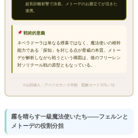
超長距離射撃で決着。メトーデのお膳立てが活きた
連携。
戦術的意義
ネベラドーラは単なる煙幕ではなく、魔法使いの根幹
能力である「探知」を封じる点が脅威の本質。メトー
デが解析しながら戦うという構図は、後のフリーレン
対ソリテール戦の原型ともなっている。
©山田鐘人・アベツカサ／小学館 図解カード 07b／11
霧を晴らす一級魔法使いたち――フェルンと
メトーデの役割分担