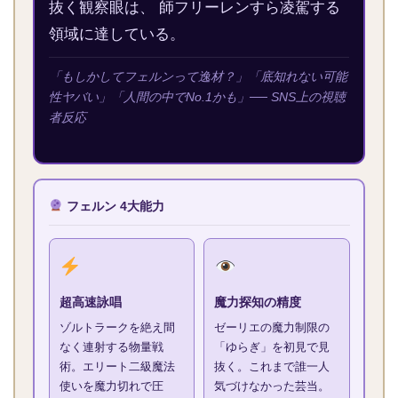
抜く観察眼は、 師フリーレンすら凌駕する
領域に達している。
「もしかしてフェルンって逸材？」「底知れない可能
性ヤバい」「人間の中でNo.1かも」── SNS上の視聴
者反応
フェルン 4大能力
超高速詠唱
魔力探知の精度
ゾルトラークを絶え間
ゼーリエの魔力制限の
なく連射する物量戦
「ゆらぎ」を初見で見
術。エリート二級魔法
抜く。これまで誰一人
使いを魔力切れで圧
気づけなかった芸当。