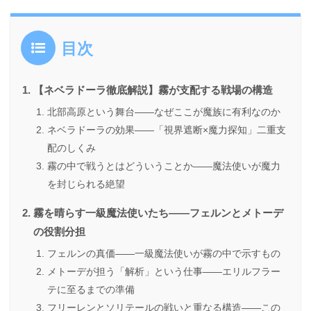
目次
【ネベラドーラ徹底解説】霧が支配する戦場の構造
北部高原という舞台――なぜここが魔族に有利なのか
ネベラドーラの効果――「視界遮断×魔力探知」二重支
配のしくみ
霧の中で戦うとはどういうことか――魔法使いが魔力
を封じられる絶望
霧を晴らす一級魔法使いたち――フェルンとメトーデ
の役割分担
フェルンの真価――一級魔法使いが霧の中で示すもの
メトーデが担う「解析」という仕事――エリルフラー
テに至るまでの準備
フリーレンとソリテールの戦いと重なる構造――この