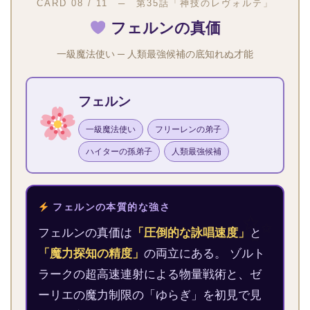
CARD 08 / 11 ─ 第35話「神技のレヴォルテ」
フェルンの真価
一級魔法使い ─ 人類最強候補の底知れぬ才能
フェルン
一級魔法使い
フリーレンの弟子
ハイターの孫弟子
人類最強候補
フェルンの本質的な強さ
フェルンの真価は
「圧倒的な詠唱速度」
と
「魔力探知の精度」
の両立にある。 ゾルト
ラークの超高速連射による物量戦術と、ゼ
ーリエの魔力制限の「ゆらぎ」を初見で見