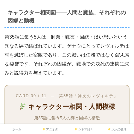
キャラクター相関図――人間と魔族、それぞれの
因縁と動機
第35話に集う5人は、師弟・戦友・因縁・淡い想いという
異なる絆で結ばれています。ゲナウにとってレヴォルテは
村を滅ぼした宿敵であり、この戦いは任務ではなく
個人的
な復讐
です。それぞれの因縁が、戦場での決死の連携に深
みと説得力を与えています。
CARD 09 / 11 ─ 第35話「神技のレヴォルテ」
キャラクター相関・人間模様
第35話に集う5人の絆と因縁の構造
ホーム
アニオタ
シネマ日々
大人の賢活