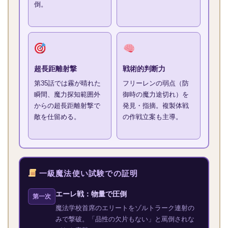
倒。
超長距離射撃
戦術的判断力
第35話では霧が晴れた
フリーレンの弱点（防
瞬間、魔力探知範囲外
御時の魔力途切れ）を
からの超長距離射撃で
発見・指摘。複製体戦
敵を仕留める。
の作戦立案も主導。
一級魔法使い試験での証明
エーレ戦：物量で圧倒
第一次
魔法学校首席のエリートをゾルトラーク連射の
みで撃破。「品性の欠片もない」と罵倒されな