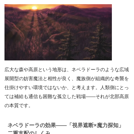
広大な森や高原という地形は、ネベラドーラのような広域
展開型の妨害魔法と相性が良く、魔族側が組織的な奇襲を
仕掛けやすい環境ではないか、と考えます。人類側にとっ
ては補給も通信も困難な孤立した戦場――それが北部高原
の本質です。
ネベラドーラの効果――「視界遮断×魔力探知」
二重支配のしくみ