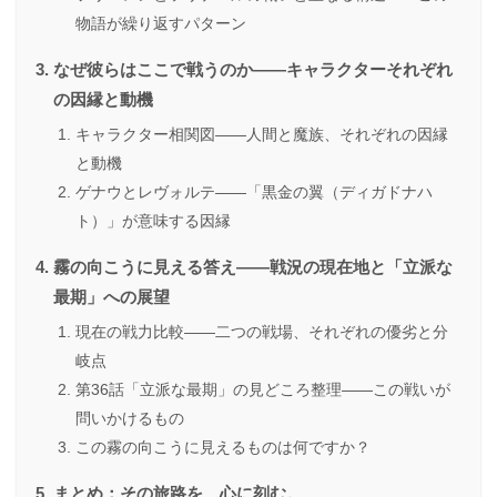
物語が繰り返すパターン
なぜ彼らはここで戦うのか――キャラクターそれぞれ
の因縁と動機
キャラクター相関図――人間と魔族、それぞれの因縁
と動機
ゲナウとレヴォルテ――「黒金の翼（ディガドナハ
ト）」が意味する因縁
霧の向こうに見える答え――戦況の現在地と「立派な
最期」への展望
現在の戦力比較――二つの戦場、それぞれの優劣と分
岐点
第36話「立派な最期」の見どころ整理――この戦いが
問いかけるもの
この霧の向こうに見えるものは何ですか？
まとめ：その旅路を、心に刻む。