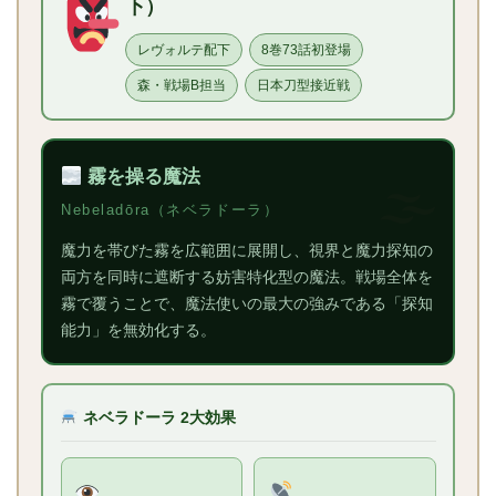
下）
レヴォルテ配下
8巻73話初登場
森・戦場B担当
日本刀型接近戦
霧を操る魔法
Nebeladōra（ネベラドーラ）
魔力を帯びた霧を広範囲に展開し、視界と魔力探知の
両方を同時に遮断する妨害特化型の魔法。戦場全体を
霧で覆うことで、魔法使いの最大の強みである「探知
能力」を無効化する。
ネベラドーラ 2大効果