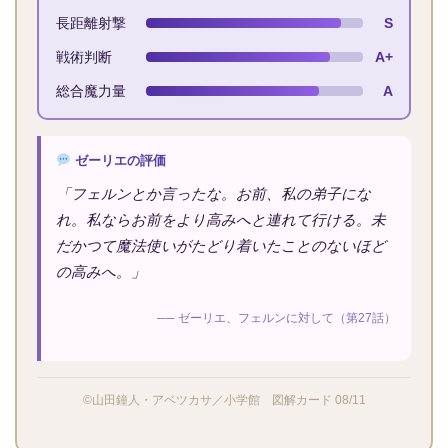
長距離射撃
S
戦術判断
A+
総合魔力量
A
ゼーリエの評価
「フェルンとか言ったな。お前、私の弟子にな
れ。私ならお前をより高みへと連れて行ける。未
だかつて魔法使いがたどり着いたことのないほど
の高みへ。」
── ゼーリエ、フェルンに対して（第27話）
©山田鐘人・アベツカサ／小学館 図解カード 08/11