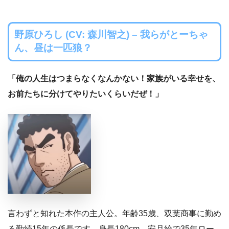
野原ひろし (CV: 森川智之) – 我らがとーちゃ
ん、昼は一匹狼？
「俺の人生はつまらなくなんかない！家族がいる幸せを、
お前たちに分けてやりたいくらいだぜ！」
言わずと知れた本作の主人公。年齢35歳、双葉商事に勤め
る勤続15年の係長です。身長180cm、安月給で35年ロー