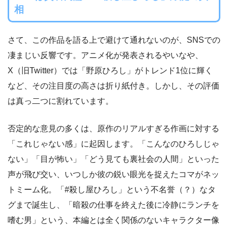
相
さて、この作品を語る上で避けて通れないのが、SNSでの
凄まじい反響です。アニメ化が発表されるやいなや、
X（旧Twitter）では「野原ひろし」がトレンド1位に輝く
など、その注目度の高さは折り紙付き。しかし、その評価
は真っ二つに割れています。
否定的な意見の多くは、原作のリアルすぎる作画に対する
「これじゃない感」に起因します。「こんなのひろしじゃ
ない」「目が怖い」「どう見ても裏社会の人間」といった
声が飛び交い、いつしか彼の鋭い眼光を捉えたコマがネッ
トミーム化。「#殺し屋ひろし」という不名誉（？）なタ
グまで誕生し、「暗殺の仕事を終えた後に冷静にランチを
嗜む男」という、本編とは全く関係のないキャラクター像