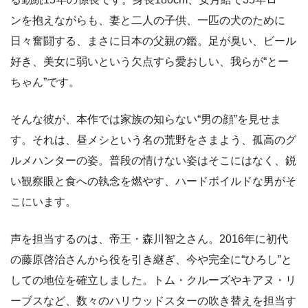
ンを抱えながらも、妻と二人の子供、一匹の犬のために
日々奮闘する、まさに日本の父親の鑑。足が臭い、ビール
好き、美女に弱いという欠点すら愛おしい、我らが“とー
ちゃん”です。
そんな彼が、本作では家族の知らない“男の顔”を見せま
す。それは、昼メシという名の荒野をさまよう、孤高のグ
ルメハンターの姿。普段の情けない姿はそこにはなく、鋭
い観察眼と食への執念を燃やす、ハードボイルドな男がそ
こにいます。
声を担当するのは、帝王・森川智之さん。2016年に初代
の藤原啓治さんから役を引き継ぎ、今や完全に“ひろし”と
しての地位を確立しました。トム・クルーズやキアヌ・リ
ーブスなど、数々のハリウッドスターの吹き替えを担当す