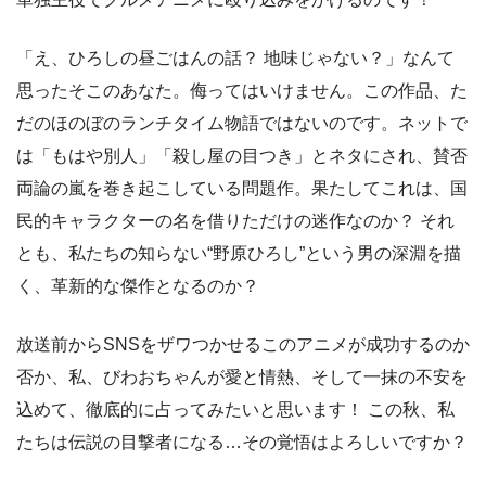
「え、ひろしの昼ごはんの話？ 地味じゃない？」なんて
思ったそこのあなた。侮ってはいけません。この作品、た
だのほのぼのランチタイム物語ではないのです。ネットで
は「もはや別人」「殺し屋の目つき」とネタにされ、賛否
両論の嵐を巻き起こしている問題作。果たしてこれは、国
民的キャラクターの名を借りただけの迷作なのか？ それ
とも、私たちの知らない“野原ひろし”という男の深淵を描
く、革新的な傑作となるのか？
放送前からSNSをザワつかせるこのアニメが成功するのか
否か、私、びわおちゃんが愛と情熱、そして一抹の不安を
込めて、徹底的に占ってみたいと思います！ この秋、私
たちは伝説の目撃者になる…その覚悟はよろしいですか？