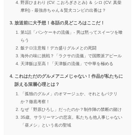
野原ひまわり (CV: こおろぎさとみ) ＆ シロ (CV: 真柴
摩利) - 最強赤ちゃん＆賢犬コンビの出番は？
放送前に大予想！各話の見どころはここだ！
第1話「パンケーキの流儀」- 男は黙ってスイーツを喰
らう
飯テロ注意報！デカ盛りグルメとの死闘
海外の味に挑戦？「ラクサの流儀」で国際派アピール
天津飯は至高！「天津飯の流儀」で中華を極める
これはただのグルメアニメじゃない！作品が私たちに
訴える深層心理とは？
「孤独のグルメ」のオマージュか、それともパクリ
か？徹底考察！
なぜ「野原ひろし」だったのか？制作陣の禁断の賭け
35歳、サラリーマンの悲哀。私たちも他人事じゃない
「昼メシ」という名の聖域