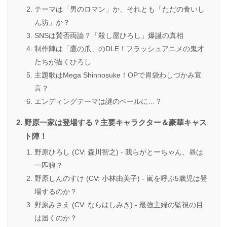
テーマは「男のロマン」か、それとも「ただの食いし
ん坊」か？
SNSは賛否両論？「殺し屋ひろし」爆誕の真相
制作陣は「鷹の爪」のDLE！フラッシュアニメの鬼才
たちが描くひろし
主題歌はMega Shinnosuke！OPで胃袋わしづかみ宣
言？
エンディングテーマは謎のベールに…？
野原一家は登場する？主要キャラクター＆豪華キャス
ト陣！
野原ひろし (CV: 森川智之) - 我らがとーちゃん、昼は
一匹狼？
野原しんのすけ (CV: 小林由美子) - 嵐を呼ぶ5歳児は登
場するのか？
野原みさえ (CV: ならはしみき) - 最強主婦の監視の目
は届くのか？