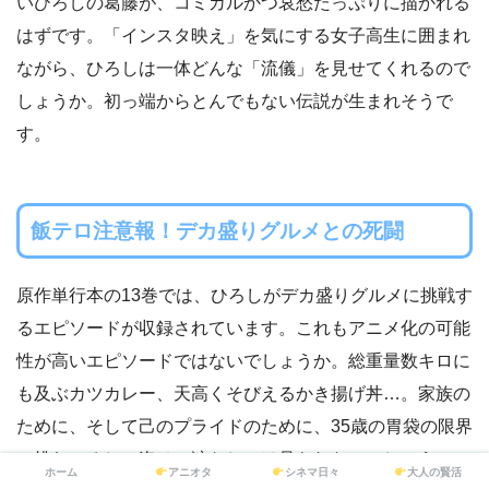
いひろしの葛藤が、コミカルかつ哀愁たっぷりに描かれる
はずです。「インスタ映え」を気にする女子高生に囲まれ
ながら、ひろしは一体どんな「流儀」を見せてくれるので
しょうか。初っ端からとんでもない伝説が生まれそうで
す。
飯テロ注意報！デカ盛りグルメとの死闘
原作単行本の13巻では、ひろしがデカ盛りグルメに挑戦す
るエピソードが収録されています。これもアニメ化の可能
性が高いエピソードではないでしょうか。総重量数キロに
も及ぶカツカレー、天高くそびえるかき揚げ丼…。家族の
ために、そして己のプライドのために、35歳の胃袋の限界
に挑むひろしの姿は、涙なしには見られないでしょう。こ
ホーム
アニオタ
シネマ日々
大人の賢活