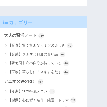
カテゴリー
大人の賢活ノート
249
【賢食】賢く贅沢なヒミツの楽しみ
42
【賢乗】クルマとお金の賢い話
116
【夢地図】次の自分が待っている
48
【宝物】暮らしに「スキ」をたす
44
アニオタWorld！
857
【今期】2026年夏アニメ
42
【感動】心に響く名作・純愛・ドラマ
128