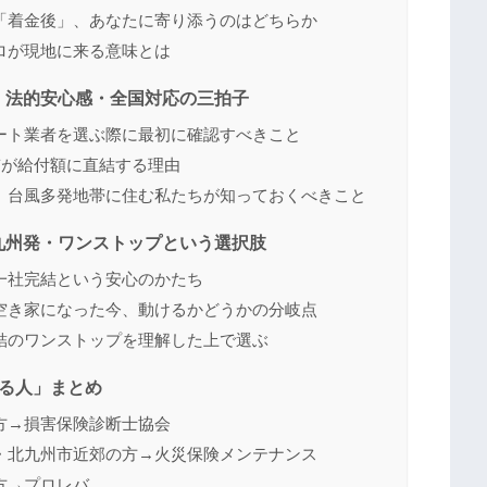
「着金後」、あなたに寄り添うのはどちらか
ロが現地に来る意味とは
・法的安心感・全国対応の三拍子
ート業者を選ぶ際に最初に確認すべきこと
質が給付額に直結する理由
｜台風多発地帯に住む私たちが知っておくべきこと
九州発・ワンストップという選択肢
一社完結という安心のかたち
空き家になった今、動けるかどうかの分岐点
結のワンストップを理解した上で選ぶ
る人」まとめ
方→損害保険診断士協会
・北九州市近郊の方→火災保険メンテナンス
方→プロレバ