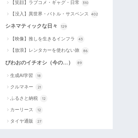
【笑顔】ラブコメ・ギャグ・日常
310
【没入】異世界・バトル・サスペンス
402
シネマティックな日々
129
【映像】推しを生きるインフラ
43
【放浪】レンタカーを使わない旅
86
びわおのイチオシ（今の…）
89
生成AI学習
18
クルマネー
21
ふるさと納税
12
カーリース
12
タイヤ通販
27