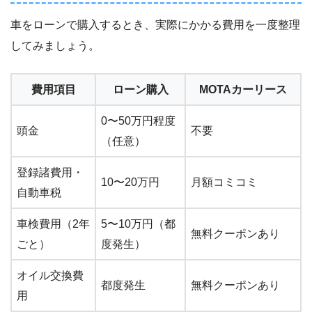
車をローンで購入するとき、実際にかかる費用を一度整理
してみましょう。
費用項目
ローン購入
MOTAカーリース
0〜50万円程度
頭金
不要
（任意）
登録諸費用・
10〜20万円
月額コミコミ
自動車税
車検費用（2年
5〜10万円（都
無料クーポンあり
ごと）
度発生）
オイル交換費
都度発生
無料クーポンあり
用