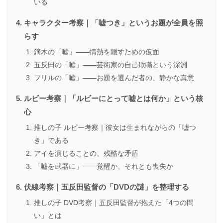
いる
キャラクター考察｜「嘘つき」というお題が全員を照
らす
鏑木の「嘘」——情熱を隠すための仮面
五反田の「嘘」——芸術家の自己欺瞞という深淵
フリルの「嘘」——お題を選んだ者の、静かな真意
ルビー考察｜「ルビーにとって嘘とは何か」という核
心
推しの子 ルビー考察｜彼女は生まれながらの「嘘つ
き」である
アイを演じることの、残酷な矛盾
「嘘を武器に」——覚醒か、それとも喪失か
伏線考察｜五反田監督の「DVDの謎」を整理する
推しの子 DVD考察｜五反田監督が抱えた「4つの問
い」とは