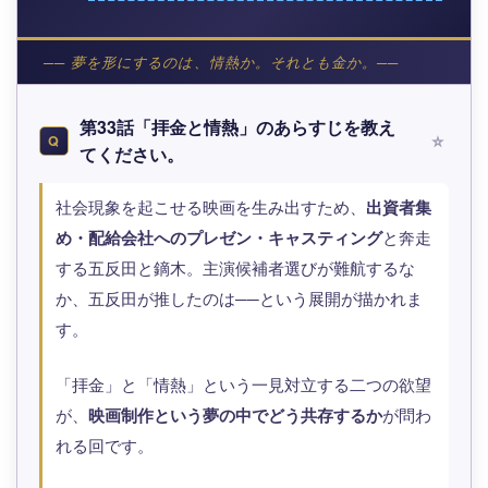
── 夢を形にするのは、情熱か。それとも金か。──
第33話「拝金と情熱」のあらすじを教え
Q
てください。
社会現象を起こせる映画を生み出すため、
出資者集
め・配給会社へのプレゼン・キャスティング
と奔走
する五反田と鏑木。主演候補者選びが難航するな
か、五反田が推したのは──という展開が描かれま
す。
「拝金」と「情熱」という一見対立する二つの欲望
が、
映画制作という夢の中でどう共存するか
が問わ
れる回です。