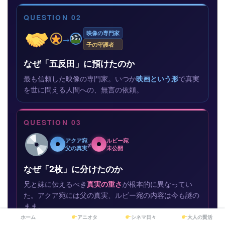
QUESTION 02
映像の専門家
→
子の守護者
なぜ「五反田」に預けたのか
最も信頼した映像の専門家。いつか
映画という形
で真実
を世に問える人間への、無言の依頼。
QUESTION 03
アクア宛
ルビー宛
≠
父の真実
未公開
なぜ「2枚」に分けたのか
兄と妹に伝えるべき
真実の重さ
が根本的に異なってい
た。アクア宛には父の真実、ルビー宛の内容は今も謎の
まま。
ホーム
アニオタ
シネマ日々
大人の賢活