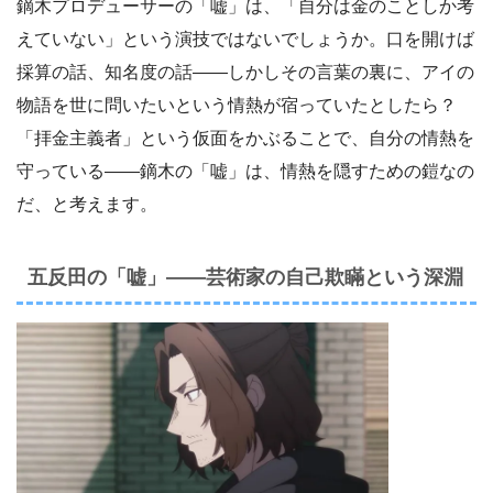
鏑木プロデューサーの「嘘」は、「自分は金のことしか考
えていない」という演技ではないでしょうか。口を開けば
採算の話、知名度の話——しかしその言葉の裏に、アイの
物語を世に問いたいという情熱が宿っていたとしたら？
「拝金主義者」という仮面をかぶることで、自分の情熱を
守っている——鏑木の「嘘」は、情熱を隠すための鎧なの
だ、と考えます。
五反田の「嘘」——芸術家の自己欺瞞という深淵