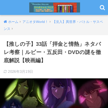
ホーム
アニオタWorld！
【没入】異世界・バトル・サスペ
ンス
【推しの子】33話「拝金と情熱」ネタバ
レ考察｜ルビー・五反田・DVDの謎を徹
底解説【映画編】
2026年3月19日