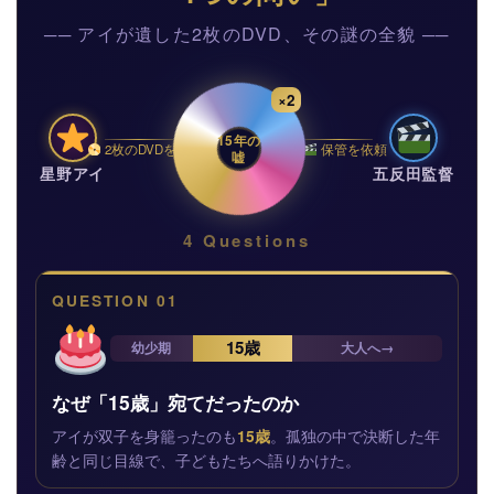
── アイが遺した2枚のDVD、その謎の全貌 ──
×2
15年の
2枚のDVDを託す
保管を依頼
嘘
星野アイ
五反田監督
4 Questions
QUESTION 01
15歳
幼少期
大人へ→
なぜ「15歳」宛てだったのか
アイが双子を身籠ったのも
15歳
。孤独の中で決断した年
齢と同じ目線で、子どもたちへ語りかけた。