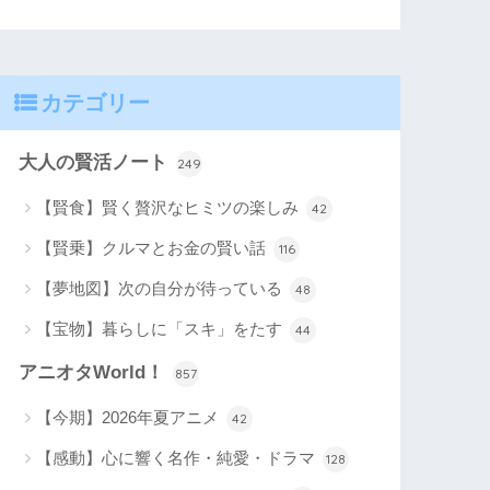
カテゴリー
大人の賢活ノート
249
【賢食】賢く贅沢なヒミツの楽しみ
42
【賢乗】クルマとお金の賢い話
116
【夢地図】次の自分が待っている
48
【宝物】暮らしに「スキ」をたす
44
アニオタWorld！
857
【今期】2026年夏アニメ
42
【感動】心に響く名作・純愛・ドラマ
128