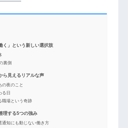
く働く」という新しい選択肢
体
前の裏側
トから見えるリアルな声
あの夜のこと
わる日
る職場という奇跡
で整理する5つの強み
選通知にも動じない働き方