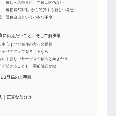
い｜推しへの熱量に、年齢は関係ない
｜「遠征費5万円」から逆算する新しい発想
境｜髪色自由という小さな革命
正直に伝えたいこと、そして解決策
市中心｜地方在住の方への提案
キャリアアップを考えるなら
ない｜新しいサービスの宿命と向き合う
チが起きることも｜事前確認が鍵
WEB登録の全手順
い人｜正直な仕分け