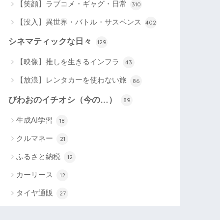
【笑顔】ラブコメ・ギャグ・日常
310
【没入】異世界・バトル・サスペンス
402
シネマティックな日々
129
【映像】推しを生きるインフラ
43
【放浪】レンタカーを使わない旅
86
びわおのイチオシ（今の…）
89
生成AI学習
18
クルマネー
21
ふるさと納税
12
カーリース
12
タイヤ通販
27