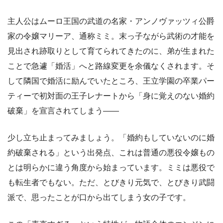
主人公はムーロ王国の武道の名家・アンノヴァッツィ公爵
家の令嬢マリーア、通称ミミ。末っ子ながら武術の才能を
見出され跡取りとして育てられてきたのに、弟が生まれた
ことで急遽「婚活」へと路線変更を余儀なくされます。そ
して隣国で婚活に励んでいたところ、王立学園の卒業パー
ティーで初対面の王子レナートから「身に覚えのない婚約
破棄」を宣言されてしまう――
少し立ち止まってみましょう。「婚約もしていないのに婚
約破棄される」という出発点、これは普通の悪役令嬢もの
とは明らかに違う角度から始まっています。ミミは悪役で
も転生者でもない。ただ、とびきり元気で、とびきり武闘
派で、思ったことが口から出てしまう女の子です。