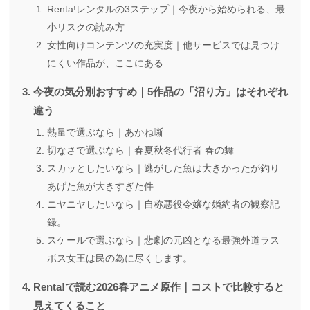
Renta!レンタルの3ステップ｜今夜から始められる、最
小リスクの読み方
女性向けコンテンツの充実度｜他サービスでは見つけ
にくい作品が、ここにある
今夜の気分別おすすめ｜5作品の「沼り方」はそれぞれ
違う
熱量で選ぶなら｜あかね噺
切なさで選ぶなら｜春夏秋冬代行者 春の舞
スカッとしたいなら｜逃がした魚は大きかったが釣り
あげた魚が大きすぎた件
ニヤニヤしたいなら｜自称悪役令嬢な婚約者の観察記
録。
スケールで選ぶなら｜悲劇の元凶となる最強外道ラス
ボス女王は民の為に尽くします。
Renta!で読む2026春アニメ原作｜コストで比較すると
見えてくること