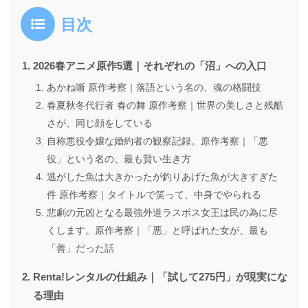
目次
2026春アニメ原作5選｜それぞれの「沼」への入口
あかね噺 原作考察｜落語という名の、魂の格闘技
春夏秋冬代行者 春の舞 原作考察｜世界の美しさと残酷
さが、同じ顔をしている
自称悪役令嬢な婚約者の観察記録。原作考察｜「悪
役」という名の、最も賢い生き方
逃がした魚は大きかったが釣りあげた魚が大きすぎた
件 原作考察｜タイトルで笑って、中身でやられる
悲劇の元凶となる最強外道ラスボス女王は民の為に尽
くします。原作考察｜「悪」と呼ばれた女が、最も
「善」だった話
Renta!レンタルの仕組み｜「試して275円」が現実にな
る理由