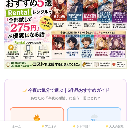
今夜の気分で選ぶ｜5作品おすすめガイド
あなたの「今夜の感情」に合う一冊はどれ？
ホーム
アニオタ
シネマ日々
大人の賢活
熱量が欲しい夜
切なさに浸りたい夜