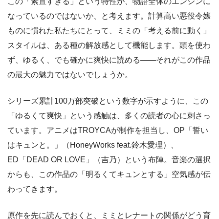
この「素直すぎる」という特性が、物語全体のエンジンに
なっているのではないか、と考えます。計算高い悪役令嬢
ものに慣れた私たちにとって、ミミの「考える前に動く」
スタイルは、ある種の解放感として機能します。頭を使わ
ず、ゆるく、でも確かに爽快に読める――それがこの作品
の最大の魅力ではないでしょうか。
シリーズ累計100万部突破という数字が示すように、この
「ゆるくて爽快」という感触は、多くの読者の心に刺さっ
ています。アニメはTROYCAが制作を担当し、OP「誓い
はキュンと。」（HoneyWorks feat.鈴木愛理）、
ED「DEAD OR LOVE」（吉乃）という布陣。音楽の選択
からも、この作品の「明るくてキュンとする」空気感が伝
わってきます。
原作を先に読んでおくと、ミミとレナートの関係がどう育