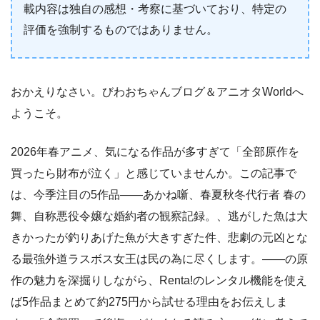
載内容は独自の感想・考察に基づいており、特定の
評価を強制するものではありません。
おかえりなさい。びわおちゃんブログ＆アニオタWorldへ
ようこそ。
2026年春アニメ、気になる作品が多すぎて「全部原作を
買ったら財布が泣く」と感じていませんか。この記事で
は、今季注目の5作品――あかね噺、春夏秋冬代行者 春の
舞、自称悪役令嬢な婚約者の観察記録。、逃がした魚は大
きかったが釣りあげた魚が大きすぎた件、悲劇の元凶とな
る最強外道ラスボス女王は民の為に尽くします。――の原
作の魅力を深掘りしながら、Renta!のレンタル機能を使え
ば5作品まとめて約275円から試せる理由をお伝えしま