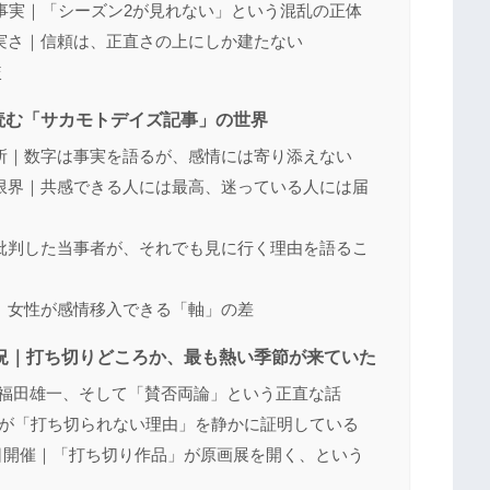
事実｜「シーズン2が見れない」という混乱の正体
実さ｜信頼は、正直さの上にしか建たない
較
読む「サカモトデイズ記事」の世界
所｜数字は事実を語るが、感情には寄り添えない
限界｜共感できる人には最高、迷っている人には届
批判した当事者が、それでも見に行く理由を語るこ
｜女性が感情移入できる「軸」の差
S全状況｜打ち切りどころか、最も熱い季節が来ていた
蓮×福田雄一、そして「賛否両論」という正直な話
原作が「打ち切られない理由」を静かに証明している
17日開催｜「打ち切り作品」が原画展を開く、という