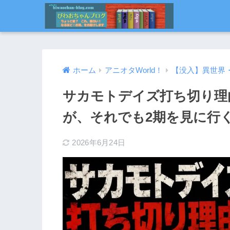
ホーム
アニオタWorld！
【没入】異世界
サカモトデイズ打ち切り理
が、それでも2期を見に行
2026年6月24日