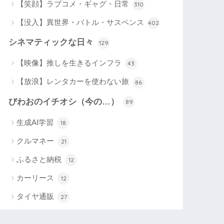
【笑顔】ラブコメ・ギャグ・日常
310
【没入】異世界・バトル・サスペンス
402
シネマティックな日々
129
【映像】推しを生きるインフラ
43
【放浪】レンタカーを使わない旅
86
びわおのイチオシ（今の…）
89
生成AI学習
18
クルマネー
21
ふるさと納税
12
カーリース
12
タイヤ通販
27