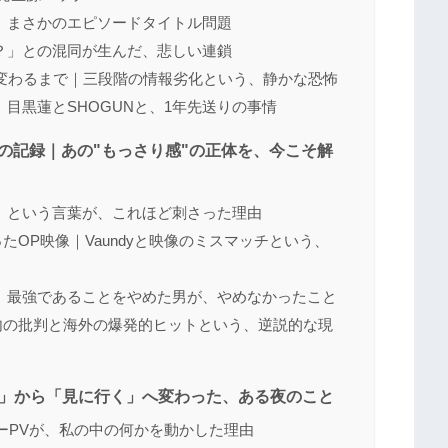
、まさかのエピソードタイトル問題
？」との混同が生んだ、悲しい連鎖
に変わるまで｜三段階の情報劣化という、静かな恐怖
目黒蓮とSHOGUNと、1年先送りの事情
批判の記録｜あの"もっさり感"の正体を、今こそ解
」という言葉が、これほど刺さった理由
ったOP映像｜Vaundyと映像のミスマッチという、
｜最強であることをやめた男が、やめなかったこと
字｜国内の批判と海外の爆発的ヒットという、逆説的な現
い」から「見に行く」へ変わった、ある夜のこと
ザーPVが、私の中の何かを動かした理由