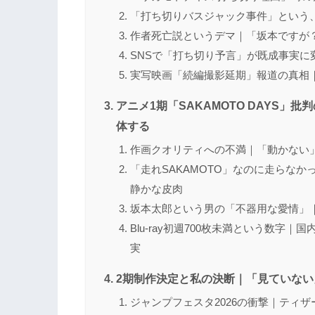
「打ち切りバスジャック事件」という
作者死亡説というデマ｜「坂本ですが
SNSで「打ち切り予言」が既成事実
実写映画「続編撮影延期」報道の真相｜
アニメ1期「SAKAMOTO DAYS」
体する
作画クオリティへの不満｜「動かない
「走れSAKAMOTO」なのに走らなか
静かな皮肉
坂本太郎という男の「不器用な愛情」
Blu-ray初週700枚未満という数
実
2期制作決定と私の決断｜「見ていな
ジャンプフェスタ2026の衝撃｜ティ