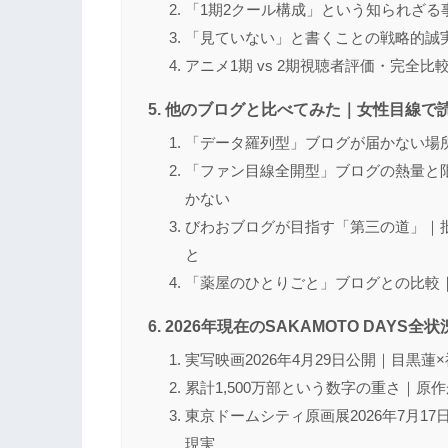
「1期2クール構成」という知られざる
「見ていない」と書くことの戦略的誠
アニメ1期 vs 2期視聴者評価・完全比
他のブログと比べてみた｜女性目線で
「データ羅列型」ブログが届かない場
「ファン目線全開型」ブログの熱量と
かない
びわおブログが目指す「第三の道」｜
と
「薬屋のひとりごと」ブログとの比較
2026年現在のSAKAMOTO DAY
実写映画2026年4月29日公開｜目黒
累計1,500万部という数字の重さ｜
東京ドームシティ原画展2026年7月
現実