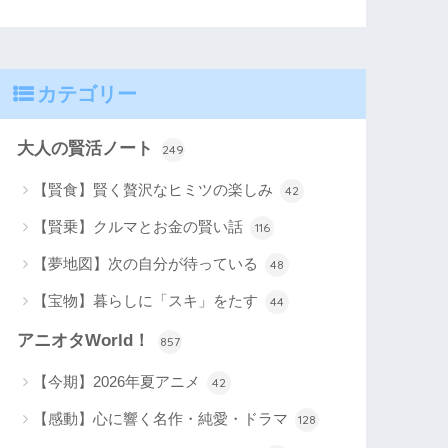
カテゴリー
大人の賢活ノート
249
【賢食】賢く贅沢なヒミツの楽しみ
42
【賢乗】クルマとお金の賢い話
116
【夢地図】次の自分が待っている
48
【宝物】暮らしに「スキ」をたす
44
アニオタWorld！
857
【今期】2026年夏アニメ
42
【感動】心に響く名作・純愛・ドラマ
128