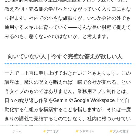
教える側・売る側の学びへとつながっていく入り口にもな
り得ます。社内での小さな旗振りが、いつか会社の外でも
通用するスキルに育っていく――そんな長い射程で捉えて
みるのも、悪くないのではないか、と考えます。
向いていない人｜今すぐ完璧な答えが欲しい人
一方で、正直に申し上げておきたいこともあります。この
講座は、魔法の呪文を唱えれば一瞬で会社が変わる、とい
うタイプのものではありません。業務用アプリ制作とは、
日々の繰り返し作業をGeminiやGoogle Workspace上で自
動化する仕組みを構築することを指しますが、それは一度
きりの講義で完結するものではなく、社内に根づかせてい
く地道な作業でもあります。
ホーム
アニオタ
シネマ日々
大人の賢活