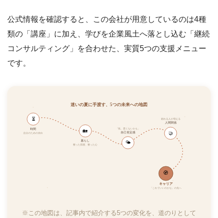
公式情報を確認すると、この会社が用意しているのは4種
類の「講座」に加え、学びを企業風土へ落とし込む「継続
コンサルティング」を合わせた、実質5つの支援メニュー
です。
迷いの夏に手渡す、5つの未来への地図
⏳
頼れる人が増える
人間関係
時間
「私、悪くないかも」
🏡
🤝
自己肯定感
自分のための余白
暮らし
🌤
整った部屋、整った心
🧭
キャリア
「これでいいのかな」の先へ
※この地図は、記事内で紹介する5つの変化を、道のりとして