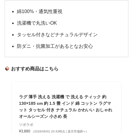
綿100%・通気性重視
洗濯機で丸洗いOK
タッセル付きなどナチュラルデザイン
防ダニ・抗菌加工があるとなお安心
おすすめ商品はこちら
ラグ 薄手 洗える 洗濯機 で 洗える ティック 約
130×185 cm 約 1.5 畳 インド 綿 コットン ラグマ
ット タッセル 付き ナチュラル かわいい おしゃれ
オールシーズン 小さめ 長
ツボラボ
¥3,880
（2026/06/02 20:43時点 | 楽天市場調べ）