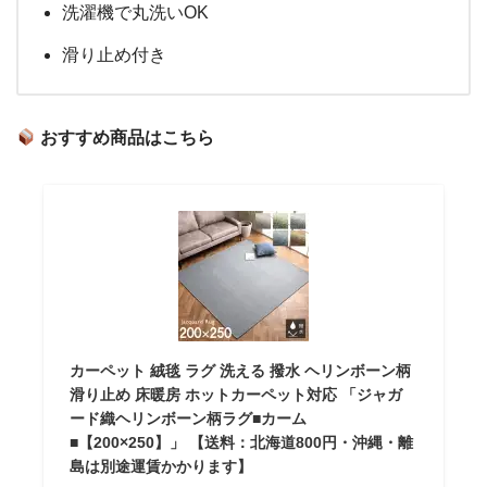
洗濯機で丸洗いOK
滑り止め付き
おすすめ商品はこちら
カーペット 絨毯 ラグ 洗える 撥水 ヘリンボーン柄
滑り止め 床暖房 ホットカーペット対応 「ジャガ
ード織ヘリンボーン柄ラグ■カーム
■【200×250】」 【送料：北海道800円・沖縄・離
島は別途運賃かかります】