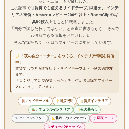
らしを三位一体で楽しむ人。
この記事では
賃貸でも使えるサイドテーブル3選を、 インテ
リアの実例・Amazonレビュー200件以上・RoomClipの写
真50枚以上
をもとに厳選しました。
「自分で試したわけではない」と正直に書きながら、それで
も信頼できる情報をお届けしたい――
そんな気持ちで、今日もマイペースに更新しています。
「夜の自分コーナー」をつくる、インテリア情報を発信
中！
賃貸でもできる間接照明・サイドテーブル・小物の選び方
まで。
「置くだけで部屋が変わった」を、生活者目線でマイペー
スにお届けしています。
サイドテーブル
間接照明
賃貸インテリア
ナチュラルインテリア
夜の暮らし
アイアン×ウッド
北欧・ヴィンテージ
深夜アニメ
チュッパチャップス