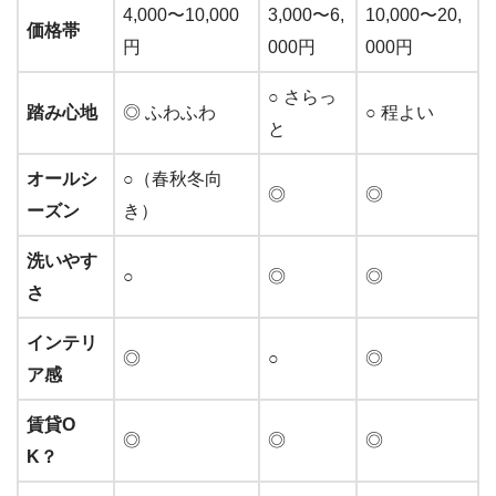
4,000〜10,000
3,000〜6,
10,000〜20,
価格帯
円
000円
000円
○ さらっ
踏み心地
◎ ふわふわ
○ 程よい
と
オールシ
○（春秋冬向
◎
◎
ーズン
き）
洗いやす
○
◎
◎
さ
インテリ
◎
○
◎
ア感
賃貸O
◎
◎
◎
K？