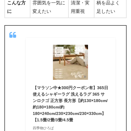
こんな方
雰囲気を一気に
清潔・実
柄を品よく
に
変えたい
用重視
足したい
【マラソン中★300円クーポン有】365日
使えるシャギーラグ 洗えるラグ 365 サ
ンロクゴ 正方形 長方形【約130×180cm/
約180×180cm/約
180×240cm/230×230cm/230×330cm】
【1.5畳/2畳/3畳/4.5畳
四季物ひろば