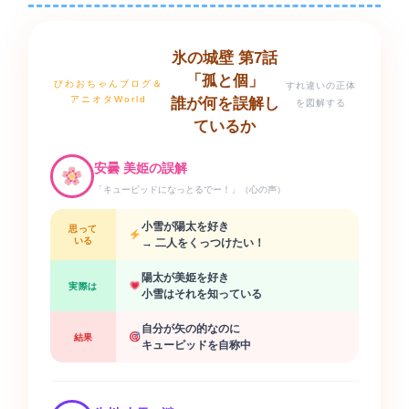
氷の城壁 第7話
「孤と個」
びわおちゃんブログ＆
すれ違いの正体
アニオタWorld
誰が何を誤解し
を図解する
ているか
安曇 美姫の誤解
「キューピッドになっとるでー！」（心の声）
小雪が陽太を好き
思って
いる
→ 二人をくっつけたい！
陽太が美姫を好き
実際は
小雪はそれを知っている
自分が矢の的なのに
結果
キューピッドを自称中