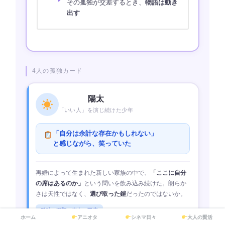
その孤独が交差するとき、
物語は動き
出す
4人の孤独カード
陽太
「いい人」を演じ続けた少年
「自分は余計な存在かもしれない」
と感じながら、笑っていた
再婚によって生まれた新しい家族の中で、
「ここに自分
の席はあるのか」
という問いを飲み込み続けた。朗らか
さは天性ではなく、
選び取った鎧
だったのではないか。
孤独の種類：存在の不安
ホーム
アニオタ
シネマ日々
大人の賢活