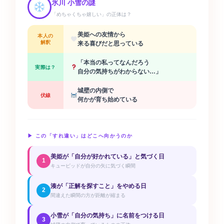
氷川 小雪の謎
「めちゃくちゃ嬉しい」の正体は？
美姫への友情から
本人の
解釈
来る喜びだと思っている
「本当の私ってなんだろう
実際は？
自分の気持ちがわからない…」
城壁の内側で
伏線
何かが育ち始めている
▶ この「すれ違い」はどこへ向かうのか
美姫が「自分が好かれている」と気づく日
1
キューピッドが自分の矢に気づく瞬間
湊が「正解を探すこと」をやめる日
2
間違えた瞬間の方が距離が縮まる
小雪が「自分の気持ち」に名前をつける日
3