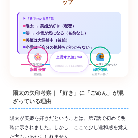
ップ
▶ 3秒でわかる第7話
陽太 → 美姫が好き（秘密）
湊 → 小雪が気になる（名前なし）
美姫は大誤解中（後述）
小雪は「自分の気持ちがわからない」
全員すれ違い中
恋愛感情
気になる
誤解・勘違い
落ち着かない
CROSSED FEELINGS
氷川 小雪
安曇 美姫
日野 陽太
天宮 湊
主人公
幼馴染
距離ナシ男子
バスケ部
🤍 友情＋「気持ちがわからない」
陽太の矢印考察｜「好き」に「ごめん」が混
ざっている理由
陽太が美姫を好きだということは、第7話で初めて明
💗 好き（秘密）
👀 気になる
確に示されました。しかし、ここで少し違和感を覚え
た方もいるかもしれません。