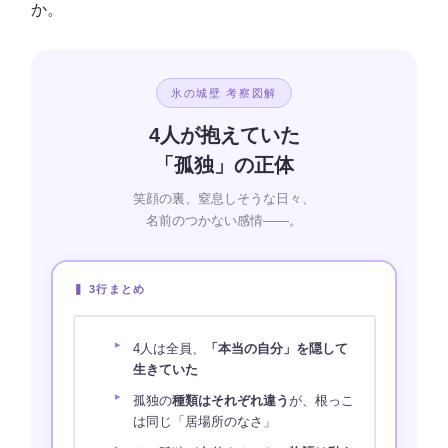
か。
氷の城壁 考察図解
4人が抱えていた
「孤独」の正体
笑顔の裏、窒息しそうな日々、
名前のつかない感情――。
▍ 3行まとめ
4人は全員、
「本当の自分」を隠して
生きていた
孤独の
種類はそれぞれ違う
が、根っこ
は同じ「居場所のなさ」