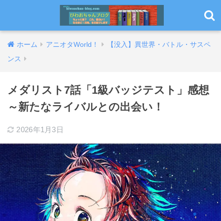
ホーム
アニオタWorld！
【没入】異世界・バトル・サスペ
ンス
メダリスト7話「1級バッジテスト」感想
～新たなライバルとの出会い！
2026年1月3日