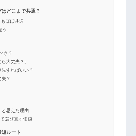
びはどこまで共通？
え方もほぼ共通
違う
すべき？
なら大丈夫？」
優先すればいい？
丈夫？
アリ」と思えた理由
をあえて選び直す価値
最短ルート