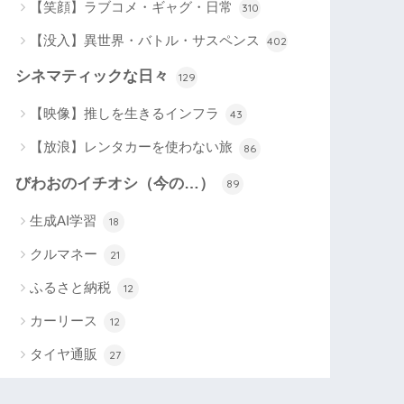
【笑顔】ラブコメ・ギャグ・日常
310
【没入】異世界・バトル・サスペンス
402
シネマティックな日々
129
【映像】推しを生きるインフラ
43
【放浪】レンタカーを使わない旅
86
びわおのイチオシ（今の…）
89
生成AI学習
18
クルマネー
21
ふるさと納税
12
カーリース
12
タイヤ通販
27