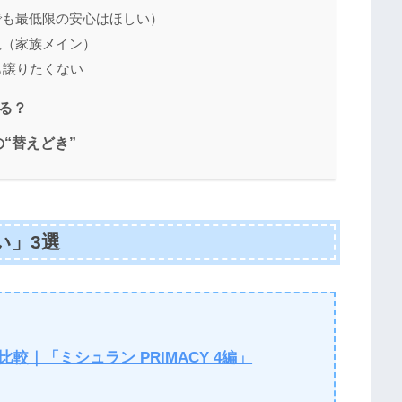
でも最低限の安心はほしい）
視（家族メイン）
も譲りたくない
る？
“替えどき”
い」3選
底比較｜「ミシュラン PRIMACY 4編」