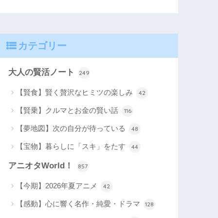
カテゴリー
大人の賢活ノート
249
【賢食】賢く贅沢なヒミツの楽しみ
42
【賢乗】クルマとお金の賢い話
116
【夢地図】次の自分が待っている
48
【宝物】暮らしに「スキ」をたす
44
アニオタWorld！
857
【今期】2026年夏アニメ
42
【感動】心に響く名作・純愛・ドラマ
128