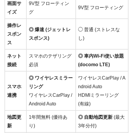
画面サ
9V型 フローティン
9V型 フローティング
イズ
グ
操作レ
◎ 爆速 (ジェットレ
◯ 普通 (ストレスな
スポン
スポンス)
し)
ス
ネット
スマホのテザリング
◎ 車内Wi-Fi使い放題
接続
必須
(docomo LTE)
◎ ワイヤレスミラー
ワイヤレスCarPlay / A
スマホ
リング
ndroid Auto
連携
ワイヤレスCarPlay /
HDMIミラーリング
Android Auto
(有線)
地図更
1年間無料 (優待あ
◎ 自動地図更新
(最大
新
り)
3年分付)