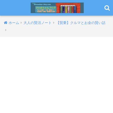
ホーム
大人の賢活ノート
【賢乗】クルマとお金の賢い話