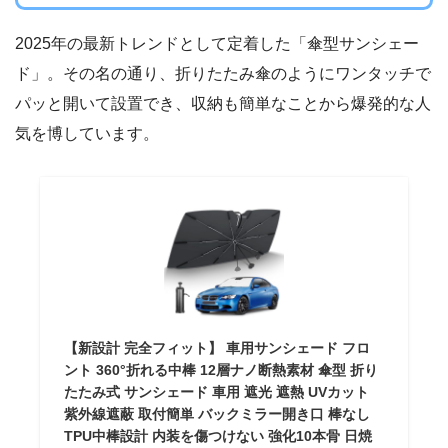
2025年の最新トレンドとして定着した「傘型サンシェー
ド」。その名の通り、折りたたみ傘のようにワンタッチで
パッと開いて設置でき、収納も簡単なことから爆発的な人
気を博しています。
【新設計 完全フィット】 車用サンシェード フロ
ント 360°折れる中棒 12層ナノ断熱素材 傘型 折り
たたみ式 サンシェード 車用 遮光 遮熱 UVカット
紫外線遮蔽 取付簡単 バックミラー開き口 棒なし
TPU中棒設計 内装を傷つけない 強化10本骨 日焼