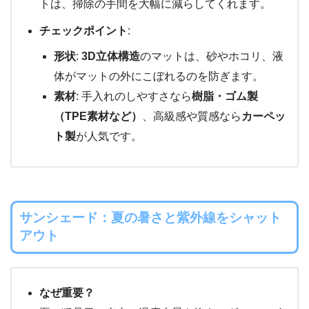
トは、掃除の手間を大幅に減らしてくれます。
チェックポイント
:
形状
:
3D立体構造
のマットは、砂やホコリ、液
体がマットの外にこぼれるのを防ぎます。
素材
: 手入れのしやすさなら
樹脂・ゴム製
（TPE素材など）
、高級感や質感なら
カーペッ
ト製
が人気です。
サンシェード：夏の暑さと紫外線をシャット
アウト
なぜ重要？