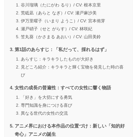
谷川瑠璃（たにがわ るり）/ CV: 根本京里
荒砥凪（あらと なぎ）/ CV: 瀬戸麻沙美
伊万里曜子（いまり ようこ）/ CV: 宮本侑芽
瀬戸硝子（せと がらす）/ CV: 林咲紀
笠丸葵（かさまる あおい）/ CV: 山田美鈴
第1話のあらすじ：「私だって、採れるはず」
あらすじ：キラキラしたものが大好き
見どころ紹介：キラキラと輝く宝物を発見した時の喜
び
女性の成長の普遍性：すべての女性に響く物語
「好き」を大切にする勇気
専門知識を身につける喜び
異なる世代の女性の交流
アニメ界における本作品の位置づけ：新しい「知的好
奇心」アニメの誕生