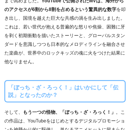
まで高めました。
YouTubeで公開されたMVは、海外から
のアクセスが6割から8割を占めるという驚異的な数字
を叩
き出し、国境を越えた巨大な共感の渦を生み出しました。
これは、若い世代が抱える普遍的な怒りや焦燥、困難に牙
を剥く初期衝動を描いたストーリーと、グローバルスタン
ダードを意識しつつも日本的なメロディラインを融合させ
た楽曲が、世界中のロックキッズの魂に火をつけた結果に
他なりません。
「ぼっち・ざ・ろっく！」はいかにして「伝
説」となったのか？
そして、
もう一つの怪物、「ぼっち・ざ・ろっく！」
。こ
の作品は、YouTubeをはじめとするデジタルプロモーショ
ンを神懸かり的に駆使し、単なるアニメヒットに留まらな