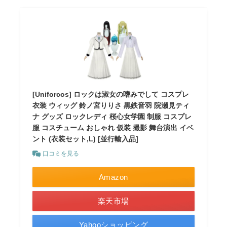
[Uniforcos] ロックは淑女の嗜みでして コスプレ
衣装 ウィッグ 鈴ノ宮りりさ 黒鉄音羽 院瀬見ティ
ナ グッズ ロックレディ 桜心女学園 制服 コスプレ
服 コスチューム おしゃれ 仮装 撮影 舞台演出 イベ
ント (衣装セット,L) [並行輸入品]
口コミを見る
Amazon
楽天市場
Yahooショッピング