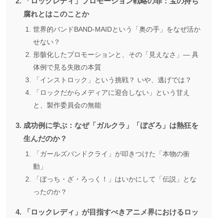
「ロックレディ」プロモーション戦略の罪：宝の持ち
腐れとはこのことか
世界的バンドBAND-MAIDという「奥の手」をなぜ活か
せない？
形骸化したプロモーションと、その「見えなさ」― 具
体例で見る失敗の本質
「インストロック」という挑戦？ いや、逃げでは？
「ロックだからメディアに迎合しない」という甘え
と、製作委員会の無能
成功例に学ぶ：なぜ「ガルクラ」「ぼざろ」は熱狂を
生んだのか？
「ガールズバンドクライ」が叩きつけた「本物の衝
動」
「ぼっち・ざ・ろっく！」はいかにして「伝説」とな
ったのか？
「ロックレディ」が目指すべきアニメ界におけるロッ