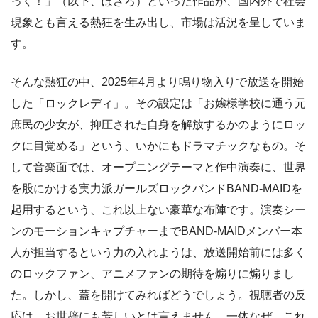
っく！」（以下、ぼざろ）といった作品が、国内外で社会
現象とも言える熱狂を生み出し、市場は活況を呈していま
す。
そんな熱狂の中、2025年4月より鳴り物入りで放送を開始
した「ロックレディ」。その設定は「お嬢様学校に通う元
庶民の少女が、抑圧された自身を解放するかのようにロッ
クに目覚める」という、いかにもドラマチックなもの。そ
して音楽面では、オープニングテーマと作中演奏に、世界
を股にかける実力派ガールズロックバンドBAND-MAIDを
起用するという、これ以上ない豪華な布陣です。演奏シー
ンのモーションキャプチャーまでBAND-MAIDメンバー本
人が担当するという力の入れようは、放送開始前には多く
のロックファン、アニメファンの期待を煽りに煽りまし
た。しかし、蓋を開けてみればどうでしょう。視聴者の反
応は、お世辞にも芳しいとは言えません。一体なぜ、これ