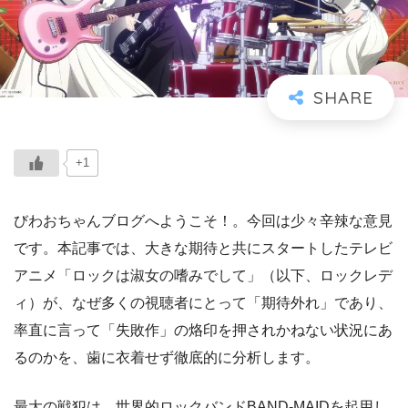
+1
びわおちゃんブログへようこそ！。今回は少々辛辣な意見
です。本記事では、大きな期待と共にスタートしたテレビ
アニメ「ロックは淑女の嗜みでして」（以下、ロックレデ
ィ）が、なぜ多くの視聴者にとって「期待外れ」であり、
率直に言って「失敗作」の烙印を押されかねない状況にあ
るのかを、歯に衣着せず徹底的に分析します。
最大の戦犯は、世界的ロックバンドBAND-MAIDを起用し