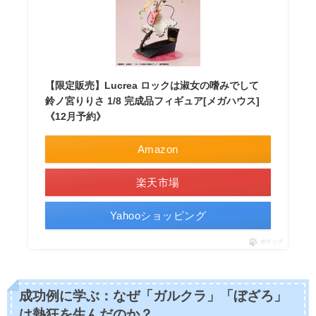
【限定販売】Lucrea ロックは淑女の嗜みでして
鈴ノ宮りりさ 1/8 完成品フィギュア[メガハウス]
《12月予約》
Amazon
楽天市場
Yahooショッピング
ポチップ
成功例に学ぶ：なぜ「ガルクラ」「ぼざろ」
は熱狂を生んだのか？