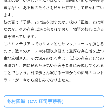
説上の優しいおじいさんではなく、目的のためなら手段を
選ばない、ある種の危うさを秘めた存在として描かれてい
ます。
彼の言う「子供」とは誰を指すのか。彼の「正義」とは何
なのか。その存在は謎に包まれており、物語の核心に迫る
鍵を握っています。
このミステリアスでカリスマ的なサンタクロースを演じる
のは、数々のアニメや洋画吹き替えで重厚な存在感を放つ
東地宏樹さん。その深みのある声は、伝説の存在としての
説得力と、内に秘めた狂気や悲哀を見事に表現してくれる
ことでしょう。村瀬歩さん演じる一重からの変身のコント
ラストが、今から楽しみでなりません。
冬村四織（CV: 庄司宇芽香）