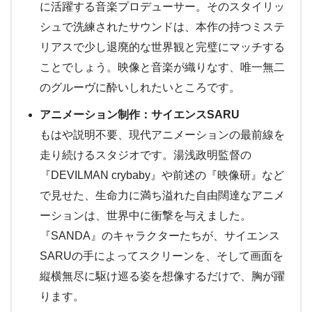
に活躍する音楽プロデューサー。そのスタイリッ
シュで洗練されたサウンドは、本作の持つミステ
リアスで少し退廃的な世界観と完璧にマッチする
ことでしょう。映像と音楽が織りなす、唯一無二
のグルーヴに酔いしれたいところです。
アニメーション制作：サイエンスSARU
もはや説明不要、現代アニメーションの最前線を
走り続けるスタジオです。湯浅政明監督の
『DEVILMAN crybaby』や前述の『映像研』など
で見せた、生命力に満ち溢れた自由闊達なアニメ
ーションは、世界中に衝撃を与えました。
『SANDA』のキャラクターたちが、サイエンス
SARUの手によってスクリーンを、そして画面を
縦横無尽に駆け巡る姿を想像するだけで、胸が躍
ります。