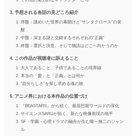
予想される各話の見どころ紹介
序盤：謎めいた世界の幕開けと“サンタクロース”の覚
醒
中盤：深まる謎と交錯するそれぞれの“正義”
終盤：選択と決意、そして物語はどこへ向かうのか
この作品が視聴者に訴えること
大人であること、子供であることの境界線
本当の「愛」と「正義」とは何か
“自分らしさ”を探し求める魂の旅
アニメ界における本作品の位置づけ
『BEASTARS』から続く、板垣巴留ワールドの深化
サイエンスSARUが拓く、新たな映像表現の地平
SF・学園・心理ドラマの融合が生む唯一無二のジャン
ル