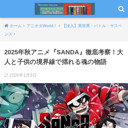
ホーム
アニオタWorld！
【没入】異世界・バトル・サスペ
ンス
2025年秋アニメ『SANDA』徹底考察！大
人と子供の境界線で揺れる魂の物語
2026年1月3日