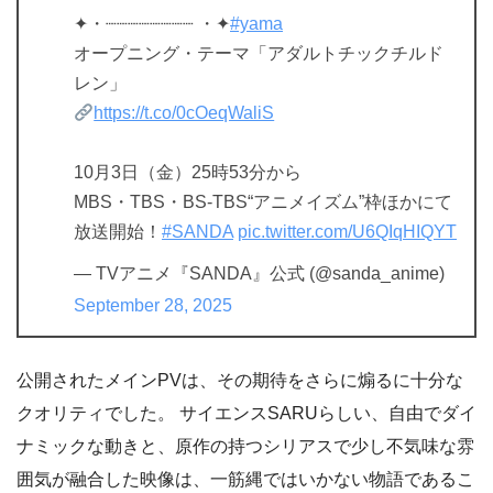
✦・┈┈┈┈┈┈┈┈ ・✦
#yama
オープニング・テーマ「アダルトチックチルド
レン」
https://t.co/0cOeqWaliS
10月3日（金）25時53分から
MBS・TBS・BS-TBS“アニメイズム”枠ほかにて
放送開始！
#SANDA
pic.twitter.com/U6QIqHIQYT
— TVアニメ『SANDA』公式 (@sanda_anime)
September 28, 2025
公開されたメインPVは、その期待をさらに煽るに十分な
クオリティでした。 サイエンスSARUらしい、自由でダイ
ナミックな動きと、原作の持つシリアスで少し不気味な雰
囲気が融合した映像は、一筋縄ではいかない物語であるこ