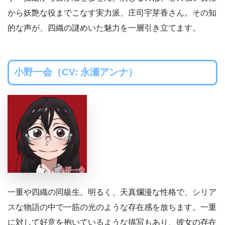
から妖艶な役までこなす実力派、庄司宇芽香さん。その知
的な声が、四織の謎めいた魅力を一層引き立てます。
小野一会（CV: 永瀬アンナ）
一重や四織の同級生。明るく、天真爛漫な性格で、シリア
スな物語の中で一筋の光のような存在感を放ちます。一重
に対して好意を抱いているような描写もあり、彼女の存在