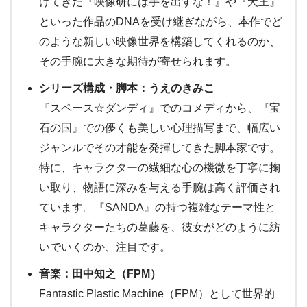
けてきた『映像研には手を出すな！』や『犬王』
といった作品のDNAを受け継ぎながら、本作でど
のような新しい映像世界を構築してくれるのか、
その手腕に大きな期待が寄せられます。
シリーズ構成・脚本：うえのきみこ
『スペース☆ダンディ』でのコメディから、『宝
石の国』での儚くも美しい心理描写まで、幅広い
ジャンルでその才能を発揮してきた脚本家です。
特に、キャラクターの繊細な心の機微を丁寧に掬
い取り、物語に深みを与える手腕は高く評価され
ています。『SANDA』の持つ複雑なテーマ性と
キャラクターたちの葛藤を、彼女がどのように紡
いでいくのか、注目です。
音楽：田中知之（FPM）
Fantastic Plastic Machine（FPM）として世界的