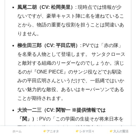
風尾二胡（CV: 松岡美里）
: 現時点では情報が少
ないですが、豪華キャスト陣に名を連ねているこ
とから、物語の重要な役割を担うことは間違いあ
りません。
柳生田三郎（CV: 平田広明）
: PVでは「赤の隊」
を名乗る人物として登場します。 サンタクロース
と敵対する組織のリーダーなのでしょうか。演じ
るのが『ONE PIECE』のサンジ役などでお馴染
みの平田広明さんというだけで、一筋縄ではいか
ない魅力的な敵役、あるいはキーパーソンである
ことが期待されます。
大渋一二三（CV: 関智一 ※提供情報では
「関」）
: PVの「この学園の生徒そが将来日本を
再建すると信じてやまない絶対権力者だ」という
ホーム
アニオタ
シネマ日々
大人の賢活