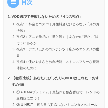
目次
VOD選びで失敗しないための「4つの視点」
視点1：料金とコスパ｜月額料金だけじゃない「真のお
得感」
視点2：アニメ作品の「量と質」｜あなたの“観たい”は
そこにあるか
視点3：アニメ以外のコンテンツ｜広がるエンタメの世
界
視点4：使いやすさと独自機能｜ストレスフリーな視聴
体験のために
【徹底比較】あなたにぴったりのVODはこれだ！おす
すめ4選
① ABEMAプレミアム｜最新作と独占番組でトレンドの
最前線に立つ！
② U-NEXT｜質も量も妥協しない！エンタメのオール