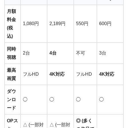
月額
料金
1,080円
2,189円
550円
600円
(税
込)
同時
2台
4台
不可
3台
視聴
最高
フルHD
4K対応
フルHD
4K対応
画質
ダウ
ンロ
◯
◯
◯
◯
ード
OPス
◎ (多く
△ (一部対
△ (一部対