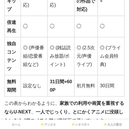
キッ
の作品で
×
応)
応)
プ
対応)
倍速
◯
◯
◯
◯
再生
独自
◎ (声優番
◎ (雑誌読
◎ (2.5次
◎ (プライ
コン
組/恋愛番
み放題/ポ
元/声優
ム会員特
テン
組など)
イント)
ライブ)
典)
ツ
無料
31日間+60
設定なし
初月無料
30日間
期間
0P
この表からわかるように、
家族での利用や画質を重視する
ならU-NEXT
、
一人でじっくり、とにかくアニメに没頭し
たいならdアニメストア
が機能面で優れています。
ホーム
アニオタ
シネマ日々
大人の賢活