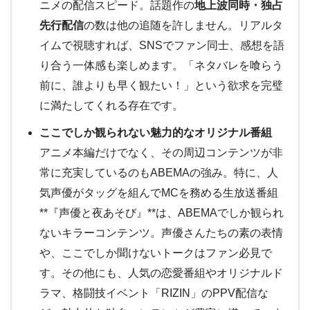
ニメの配信スピード。話題作の
地上波同時・独占
先行配信
の数は他の追随を許しません。リアルタ
イムで視聴すれば、SNSでファン同士、感想を語
り合う一体感も楽しめます。「ネタバレを喰らう
前に、誰よりも早く観たい！」という欲求を完璧
に満たしてくれる存在です。
ここでしか観られない魅力的なオリジナル番組
アニメ本編だけでなく、その周辺コンテンツが非
常に充実しているのもABEMAの強み。特に、人
気声優がタッグを組んでMCを務める生放送番組
**『声優と夜あそび』**は、ABEMAでしか観られ
ないキラーコンテンツ。声優さんたちの素の表情
や、ここでしか聞けないトークはファン必見で
す。その他にも、人気の恋愛番組やオリジナルド
ラマ、格闘技イベント「RIZIN」のPPV配信な