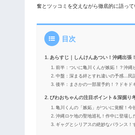
奮とツッコミを交えながら徹底的に語って
目次
あらすじ｜しんけんあつい！沖縄出張
前半：ついに亀川くんが嫉妬！？沖縄
中盤：深まる絆とすれ違いの予感…民
後半：まさかの一部屋予約！？ドキド
びわおちゃんの注目ポイント＆深掘り
亀川くんの「嫉妬」がついに覚醒！今
沖縄ロケ地の聖地巡礼！作中に登場し
ギャグとシリアスの絶妙なバランス！