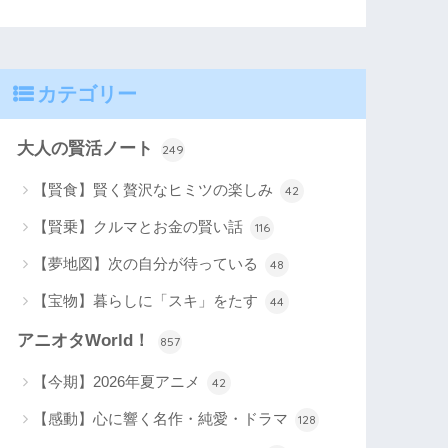
カテゴリー
大人の賢活ノート
249
【賢食】賢く贅沢なヒミツの楽しみ
42
【賢乗】クルマとお金の賢い話
116
【夢地図】次の自分が待っている
48
【宝物】暮らしに「スキ」をたす
44
アニオタWorld！
857
【今期】2026年夏アニメ
42
【感動】心に響く名作・純愛・ドラマ
128