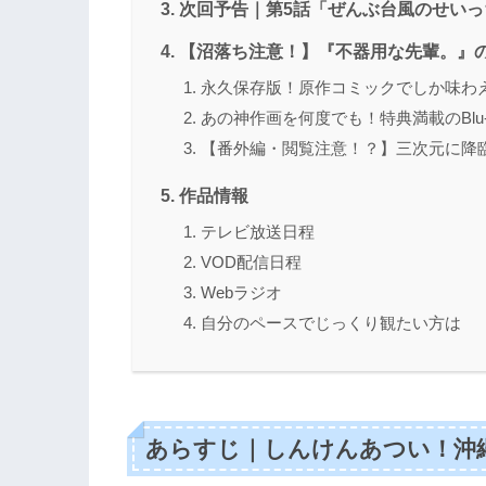
次回予告｜第5話「ぜんぶ台風のせいっ
【沼落ち注意！】『不器用な先輩。』
永久保存版！原作コミックでしか味わ
あの神作画を何度でも！特典満載のBlu-
【番外編・閲覧注意！？】三次元に降
作品情報
テレビ放送日程
VOD配信日程
Webラジオ
自分のペースでじっくり観たい方は
あらすじ｜しんけんあつい！沖