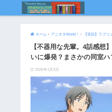
ホーム
アニオタWorld！
【笑顔】ラブコ
【不器用な先輩。4話感想
いに爆発？まさかの同室ハ
2026年1月3日