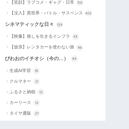
【笑顔】ラブコメ・ギャグ・日常
310
【没入】異世界・バトル・サスペンス
402
シネマティックな日々
129
【映像】推しを生きるインフラ
43
【放浪】レンタカーを使わない旅
86
びわおのイチオシ（今の…）
89
生成AI学習
18
クルマネー
21
ふるさと納税
12
カーリース
12
タイヤ通販
27