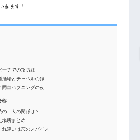
いきます！
！
ビーチでの攻防戦
謡酒場とチャペルの鐘
キ同室ハプニングの夜
考察
後の二人の関係は？
た場所まとめ
すれ違いは恋のスパイス