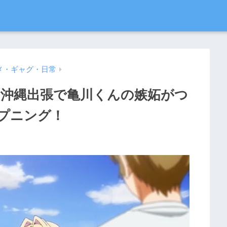
メ・ギャグ・日常
】沖縄出張で亀川くんの嫉妬がつ
プニング！