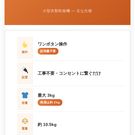
小型衣類乾燥機 ― 主な仕様
ワンボタン操作
説明書不要
操作
工事不要・コンセントに繋ぐだけ
設置
最大 3kg
推奨は約 2kg
容量
約 10.5kg
重量