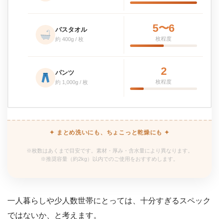
5〜6
バスタオル
枚程度
約 400g / 枚
2
パンツ
枚程度
約 1,000g / 枚
✦ まとめ洗いにも、ちょこっと乾燥にも ✦
※枚数はあくまで目安です。素材・厚み・含水量により異なります。
※推奨容量（約2kg）以内でのご使用をおすすめします。
一人暮らしや少人数世帯にとっては、十分すぎるスペック
ではないか、と考えます。