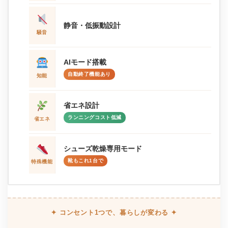
静音・低振動設計
騒音
AIモード搭載
自動終了機能あり
知能
省エネ設計
ランニングコスト低減
省エネ
シューズ乾燥専用モード
靴もこれ1台で
特殊機能
✦ コンセント1つで、暮らしが変わる ✦